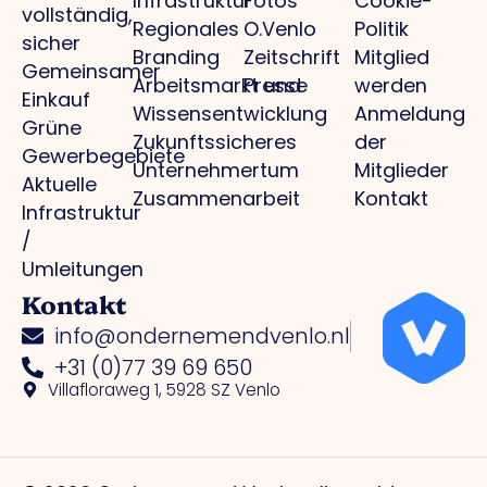
Infrastruktur
Fotos
Cookie-
vollständig,
Regionales
O.Venlo
Politik
sicher
Branding
Zeitschrift
Mitglied
Gemeinsamer
Arbeitsmarkt und
Presse
werden
Einkauf
Wissensentwicklung
Anmeldung
Grüne
Zukunftssicheres
der
Gewerbegebiete
Unternehmertum
Mitglieder
Aktuelle
Zusammenarbeit
Kontakt
Infrastruktur
/
Umleitungen
Kontakt
info@ondernemendvenlo.nl
+31 (0)77 39 69 650
Villafloraweg 1, 5928 SZ Venlo