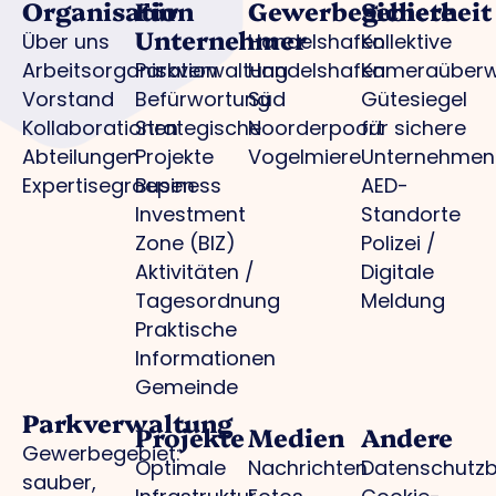
Organisation
Für
Gewerbegebiete
Sicherheit
Unternehmer
Über uns
Handelshafen
Kollektive
Arbeitsorganisation
Parkverwaltung
Handelshafen
Kameraüber
Vorstand
Befürwortung
Süd
Gütesiegel
Kollaborationen
Strategische
Noorderpoort
für sichere
Abteilungen
Projekte
Vogelmiere
Unternehmen
Expertisegroepen
Business
AED-
Investment
Standorte
Zone (BIZ)
Polizei /
Aktivitäten /
Digitale
Tagesordnung
Meldung
Praktische
Informationen
Gemeinde
Parkverwaltung
Projekte
Medien
Andere
Gewerbegebiet:
Optimale
Nachrichten
Datenschutz
sauber,