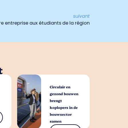
suivant
re entreprise aux étudiants de la région
t
Circulair en
gezond bouwen
brengt
koplopers in de
bouwsector
samen