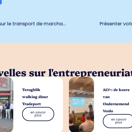
Information électronique européenne sur le transport de marchandises
Présenter vot
elles sur l'entrepreneuria
Terugblik
ALV+: de koers
walking diner
van
Tradeport
Ondernemend
Venlo
en savoir
plus
en savoir
plus