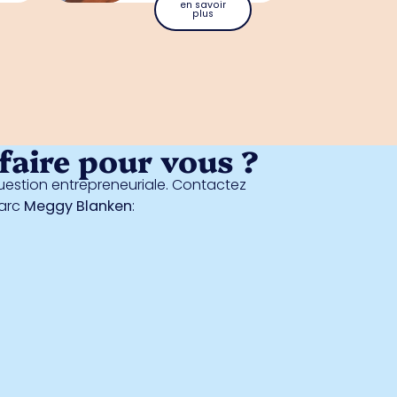
en savoir
plus
aire pour vous ?
estion entrepreneuriale. Contactez
parc
Meggy Blanken
: