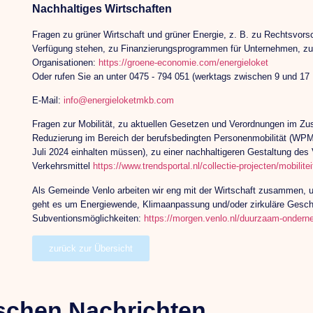
Nachhaltiges Wirtschaften
Fragen zu grüner Wirtschaft und grüner Energie, z. B. zu Rechtsvors
Verfügung stehen, zu Finanzierungsprogrammen für Unternehmen, zu
Organisationen:
https://groene-economie.com/energieloket
Oder rufen Sie an unter 0475 - 794 051 (werktags zwischen 9 und 17 
E-Mail:
info@energieloketmkb.com
Fragen zur Mobilität, zu aktuellen Gesetzen und Verordnungen im 
Reduzierung im Bereich der berufsbedingten Personenmobilität (WPM,
Juli 2024 einhalten müssen), zu einer nachhaltigeren Gestaltung des 
Verkehrsmittel
https://www.trendsportal.nl/collectie-projecten/mobili
Als Gemeinde Venlo arbeiten wir eng mit der Wirtschaft zusammen, 
geht es um Energiewende, Klimaanpassung und/oder zirkuläre Gesch
Subventionsmöglichkeiten:
https://morgen.venlo.nl/duurzaam-onder
zurück zur Übersicht
schen Nachrichten