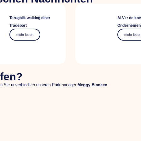
Terugblik walking diner
ALV+: de koe
Tradeport
Ondernemend
mehr lesen
mehr lese
lfen?
ren Sie unverbindlich unseren Parkmanager
Meggy Blanken
: