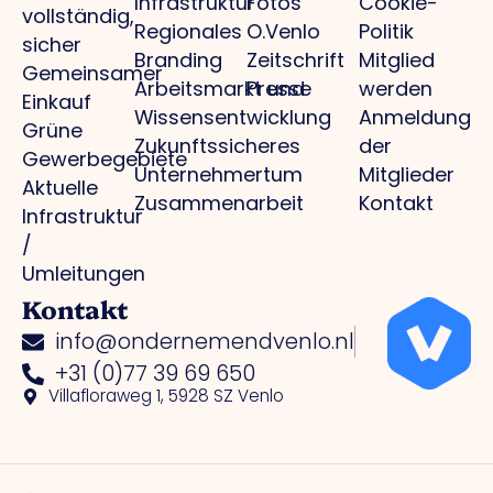
Infrastruktur
Fotos
Cookie-
vollständig,
Regionales
O.Venlo
Politik
sicher
Branding
Zeitschrift
Mitglied
Gemeinsamer
Arbeitsmarkt und
Presse
werden
Einkauf
Wissensentwicklung
Anmeldung
Grüne
Zukunftssicheres
der
Gewerbegebiete
Unternehmertum
Mitglieder
Aktuelle
Zusammenarbeit
Kontakt
Infrastruktur
/
Umleitungen
Kontakt
info@ondernemendvenlo.nl
+31 (0)77 39 69 650
Villafloraweg 1, 5928 SZ Venlo