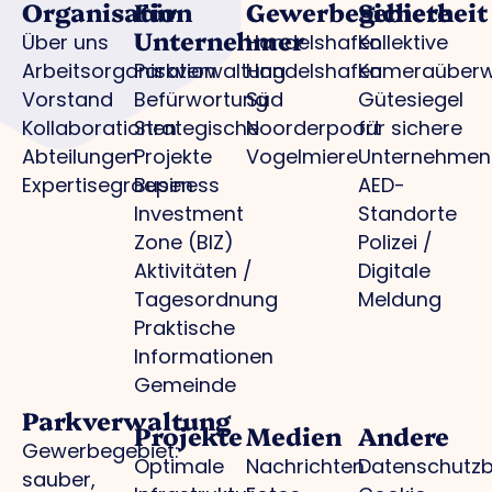
Organisation
Für
Gewerbegebiete
Sicherheit
Unternehmer
Über uns
Handelshafen
Kollektive
Arbeitsorganisation
Parkverwaltung
Handelshafen
Kameraüber
Vorstand
Befürwortung
Süd
Gütesiegel
Kollaborationen
Strategische
Noorderpoort
für sichere
Abteilungen
Projekte
Vogelmiere
Unternehmen
Expertisegroepen
Business
AED-
Investment
Standorte
Zone (BIZ)
Polizei /
Aktivitäten /
Digitale
Tagesordnung
Meldung
Praktische
Informationen
Gemeinde
Parkverwaltung
Projekte
Medien
Andere
Gewerbegebiet:
Optimale
Nachrichten
Datenschutz
sauber,