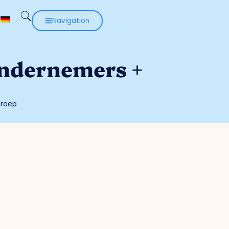
Navigation
ondernemers +
groep