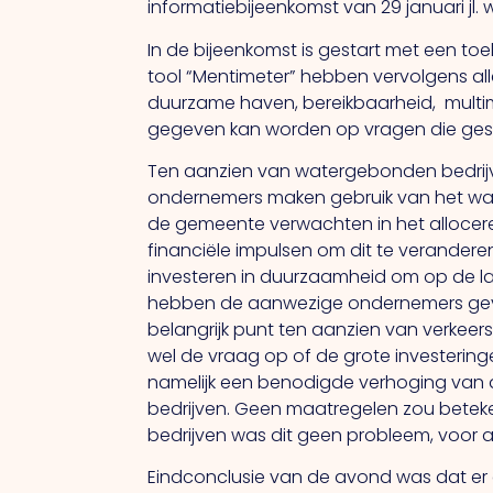
informatiebijeenkomst van 29 januari jl
In de bijeenkomst is gestart met een toe
tool “Mentimeter” hebben vervolgens a
duurzame haven, bereikbaarheid, multim
gegeven kan worden op vragen die geste
Ten aanzien van watergebonden bedrijvigh
ondernemers maken gebruik van het wat
de gemeente verwachten in het alloceren va
financiële impulsen om dit te verande
investeren in duurzaamheid om op de lan
hebben de aanwezige ondernemers gevraa
belangrijk punt ten aanzien van verkeer
wel de vraag op of de grote investeringe
namelijk een benodigde verhoging van d
bedrijven. Geen maatregelen zou betek
bedrijven was dit geen probleem, voor an
Eindconclusie van de avond was dat er 