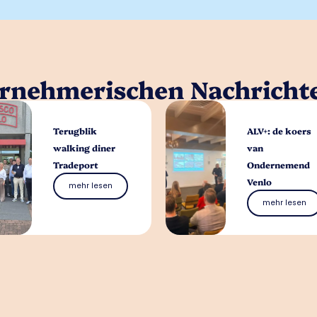
ernehmerischen Nachricht
Terugblik
ALV+: de koers
walking diner
van
Tradeport
Ondernemend
Venlo
mehr lesen
mehr lesen