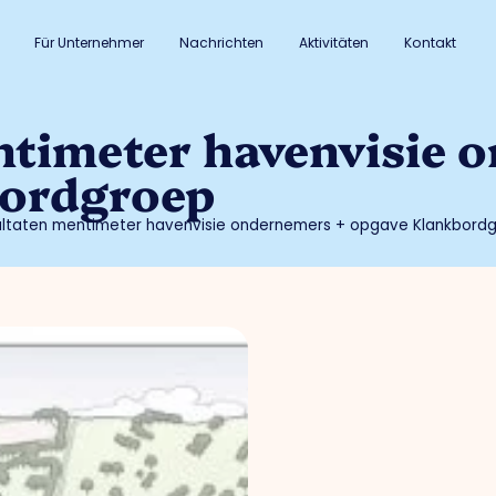
Für Unternehmer
Nachrichten
Aktivitäten
Kontakt
ntimeter havenvisie 
bordgroep
ultaten mentimeter havenvisie ondernemers + opgave Klankbord