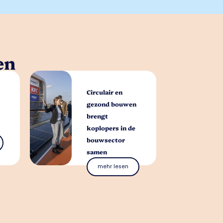
en
Circulair en
gezond bouwen
brengt
koplopers in de
bouwsector
samen
mehr lesen