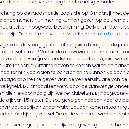
. waarin een eerste verkenning heeft plaatsgevonden.
lichting op de raadsnotitie, zoals die op 13 maart jl. met 
lle ondernemers hun mening kunnen geven op de thema’s:
odaliteit en hoogwaterbescherming. De Mentimeter is een
ld zijn. De resultaten van de Mentimeter
kunt u hier dow
eid is de vraag gesteld of het juiste bedrijf op de juiste
er en welke niet? Vanuit de aanwezige ondernemers is a
n bedrijven (juiste bedrijf op de juiste plek; juist wel of 
ren. Om tot een duurzame haven te komen waren de aanw
ge termijn voordelen te behalen en te kunnen voldoen aan
gd prioriteit te geven aan de verkeerssituatie van de 
sveiligheid. Multimodaliteit werd door de aanwezige onde
n die hiervoor nodig zijn wel rendabel zijn. Bij hoogwater
e dijk van 1,5 meter. Dit zou gevolgen hebben voor de be
enen dat bedrijven onder water zouden komen staan ing
dere bedrijven juist wel. De optie van maatwerk is hierbij
een diverse groep van bedrijven is gevestigd in het ha