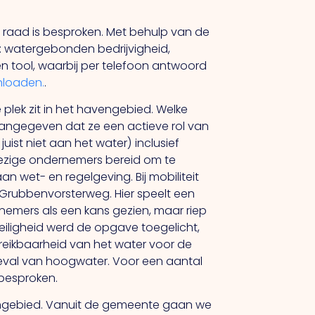
de raad is besproken. Met behulp van de
 watergebonden bedrijvigheid,
 tool, waarbij per telefoon antwoord
nloaden.
.
 plek zit in het havengebied. Welke
angegeven dat ze een actieve rol van
juist niet aan het water) inclusief
ezige ondernemers bereid om te
 wet- en regelgeving. Bij mobiliteit
Grubbenvorsterweg. Hier speelt een
rnemers als een kans gezien, maar riep
veiligheid werd de opgave toegelicht,
reikbaarheid van het water voor de
eval van hoogwater. Voor een aantal
 besproken.
vengebied. Vanuit de gemeente gaan we