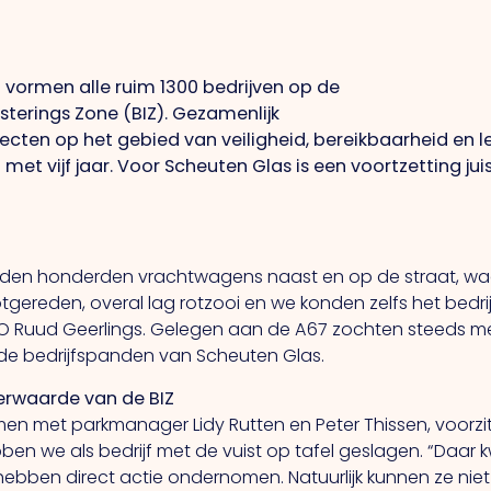
ormen alle ruim 1300 bedrijven op de
esterings Zone (BIZ). Gezamenlijk
cten op het gebied van veiligheid, bereikbaarheid en le
et vijf jaar. Voor Scheuten Glas is een voortzetting jui
onden honderden vrachtwagens naast en op de straat, waar
gereden, overal lag rotzooi en we konden zelfs het bedrijf
CO Ruud Geerlings. Gelegen aan de A67 zochten steeds m
de bedrijfspanden van Scheuten Glas.
rwaarde van de BIZ
en met parkmanager Lidy Rutten en Peter Thissen, voorzi
ben we als bedrijf met de vuist op tafel geslagen. “Daa
hebben direct actie ondernomen. Natuurlijk kunnen ze nie