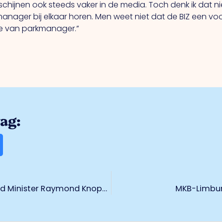
schijnen ook steeds vaker in de media. Toch denk ik dat n
nager bij elkaar horen. Men weet niet dat de BIZ een vo
e van parkmanager.”
rag:
Besuch von König Willem-Alexander und Minister Raymond Knops in Fontys
MKB-Limburg