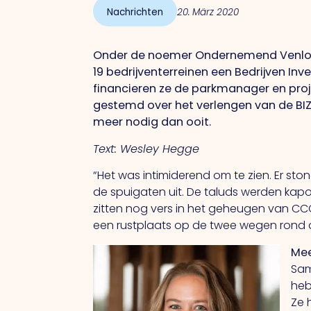
Nachrichten
20. März 2020
Onder de noemer Ondernemend Venlo v
19 bedrijventerreinen een Bedrijven Inv
financieren ze de parkmanager en proje
gestemd over het verlengen van de BIZ m
meer nodig dan ooit.
Text: Wesley Hegge
“Het was intimiderend om te zien. Er st
de spuigaten uit. De taluds werden kapot
zitten nog vers in het geheugen van C
een rustplaats op de twee wegen rond 
Mee
Sam
heb
Ze 