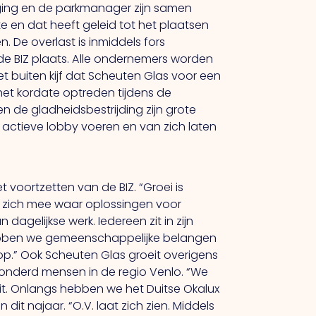
iging en de parkmanager zijn samen
 en dat heeft geleid tot het plaatsen
 De overlast is inmiddels fors
e BIZ plaats. Alle ondernemers worden
t buiten kijf dat Scheuten Glas voor een
het kordate optreden tijdens de
n de gladheidsbestrijding zijn grote
e actieve lobby voeren en van zich laten
 voortzetten van de BIZ. “Groei is
et zich mee waar oplossingen voor
agelijkse werk. Iedereen zit in zijn
ebben we gemeenschappelijke belangen
 op.” Ook Scheuten Glas groeit overigens
iehonderd mensen in de regio Venlo. “We
uit. Onlangs hebben we het Duitse Okalux
it najaar. “O.V. laat zich zien. Middels