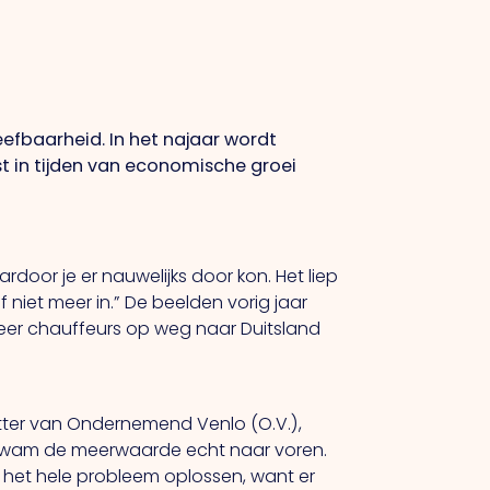
efbaarheid. In het najaar wordt
st in tijden van economische groei
door je er nauwelijks door kon. Het liep
 niet meer in.” De beelden vorig jaar
eer chauffeurs op weg naar Duitsland
tter van Ondernemend Venlo (O.V.),
r kwam de meerwaarde echt naar voren.
t het hele probleem oplossen, want er