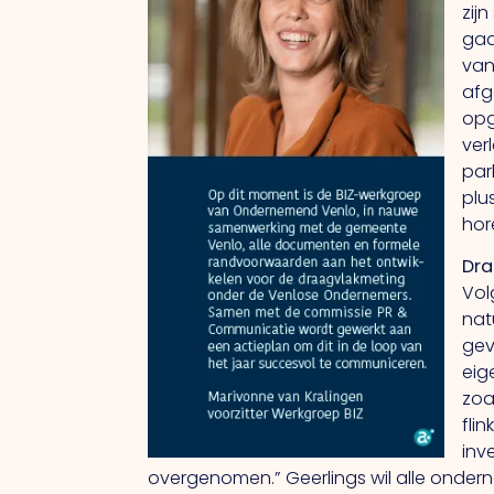
zij
gaa
van
afg
opg
ver
par
plu
hor
Dra
Vol
nat
gev
eig
zoa
fli
inv
overgenomen.” Geerlings wil alle onderne