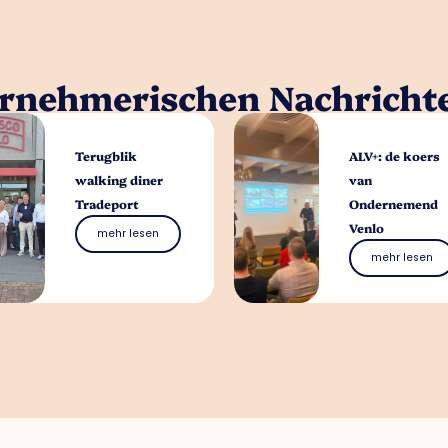
ernehmerischen Nachricht
Terugblik
ALV+: de koers
walking diner
van
Tradeport
Ondernemend
Venlo
mehr lesen
mehr lesen