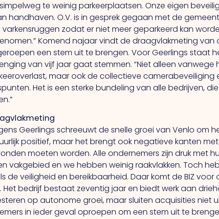
n simpelweg te weinig parkeerplaatsen. Onze eigen beveil
n handhaven. O.V. is in gesprek gegaan met de gemeente
 varkensruggen zodat er niet meer geparkeerd kan worden.
enomen.” Komend najaar vindt de draagvlakmeting van d
eroepen een stem uit te brengen. Voor Geerlings staat he
lenging van vijf jaar gaat stemmen. “Niet alleen vanwege 
keeroverlast, maar ook de collectieve camerabeveiliging e
spunten. Het is een sterke bundeling van alle bedrijven, di
en.”
agvlakmeting
gens Geerlings schreeuwt de snelle groei van Venlo om het
uurlijk positief, maar het brengt ook negatieve kanten m
onden moeten worden. Alle ondernemers zijn druk met hun d
en vakgebied en we hebben weinig raakvlakken. Toch h
ls de veiligheid en bereikbaarheid. Daar komt de BIZ voor
nk. Het bedrijf bestaat zeventig jaar en biedt werk aan dr
esteren op autonome groei, maar sluiten acquisities niet 
mers in ieder geval oproepen om een stem uit te brengen d