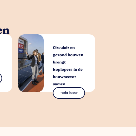
en
Circulair en
gezond bouwen
brengt
koplopers in de
bouwsector
samen
mehr lesen