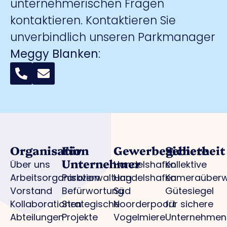
unternehmerischen Fragen
kontaktieren. Kontaktieren Sie
unverbindlich unseren Parkmanager
Meggy Blanken
:
Organisation
Für
Gewerbegebiete
Sicherheit
Unternehmer
Über uns
Handelshafen
Kollektive
Arbeitsorganisation
Parkverwaltung
Handelshafen
Kameraüber
Vorstand
Befürwortung
Süd
Gütesiegel
Kollaborationen
Strategische
Noorderpoort
für sichere
Abteilungen
Projekte
Vogelmiere
Unternehmen