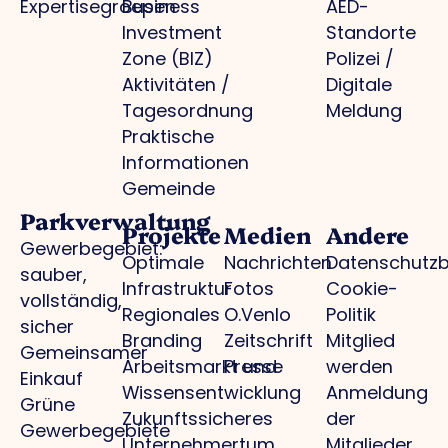
Expertisegroepen
Business
AED-
Investment
Standorte
Zone (BIZ)
Polizei /
Aktivitäten /
Digitale
Tagesordnung
Meldung
Praktische
Informationen
Gemeinde
Parkverwaltung
Projekte
Medien
Andere
Gewerbegebiet:
Optimale
Nachrichten
Datenschutz
sauber,
Infrastruktur
Fotos
Cookie-
vollständig,
Regionales
O.Venlo
Politik
sicher
Branding
Zeitschrift
Mitglied
Gemeinsamer
Arbeitsmarkt und
Presse
werden
Einkauf
Wissensentwicklung
Anmeldung
Grüne
Zukunftssicheres
der
Gewerbegebiete
Unternehmertum
Mitglieder