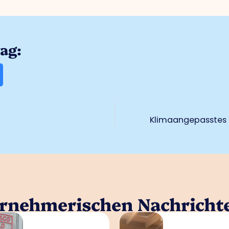
rag:
Klimaangepasstes 
ernehmerischen Nachricht