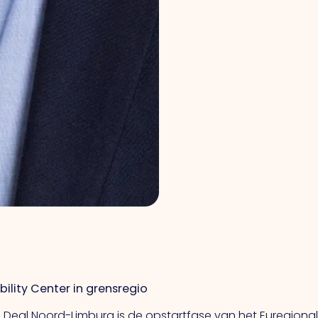
bility Center in grensregio
Deal Noord-Limburg is de opstartfase van het Euregional S