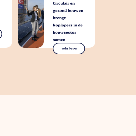
Circulair en
gezond bouwen
brengt
koplopers in de
bouwsector
samen
mehr lesen
Ihnen helfen?
 Fragen kontaktieren. Kontaktieren Sie
 Blanken
: