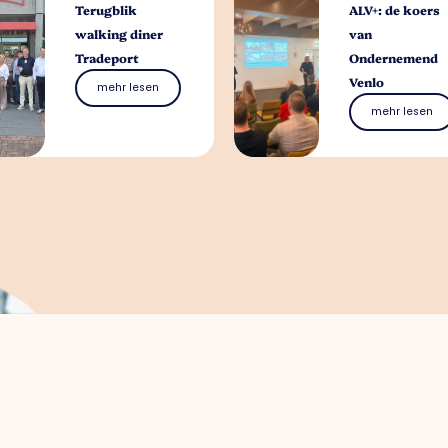
Terugblik
ALV+: de koers
walking diner
van
Tradeport
Ondernemend
Venlo
mehr lesen
mehr lesen
Womit können wir 
Sie können uns bei allen unternehmerischen
unverbindlich unseren Parkmanager
Meggy