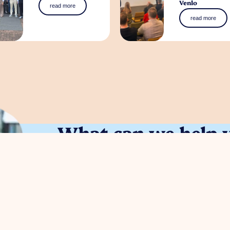
Venlo
read more
read more
What can we help 
You can contact us with all entrepreneurial que
obligation
Meggy Blanken
: