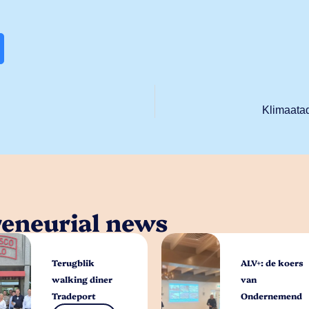
Klimaatad
reneurial news
Terugblik
ALV+: de koers
walking diner
van
Tradeport
Ondernemend