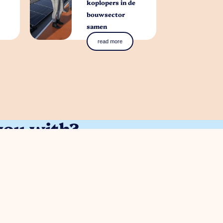
koplopers in de
bouwsector
samen
read more
you with?
stions. Contact our park manager without