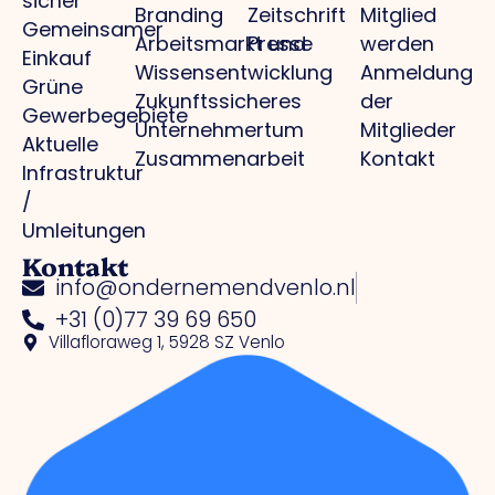
sicher
Branding
Zeitschrift
Mitglied
Gemeinsamer
Arbeitsmarkt und
Presse
werden
Einkauf
Wissensentwicklung
Anmeldung
Grüne
Zukunftssicheres
der
Gewerbegebiete
Unternehmertum
Mitglieder
Aktuelle
Zusammenarbeit
Kontakt
Infrastruktur
/
Umleitungen
Kontakt
info@ondernemendvenlo.nl
+31 (0)77 39 69 650
Villafloraweg 1, 5928 SZ Venlo