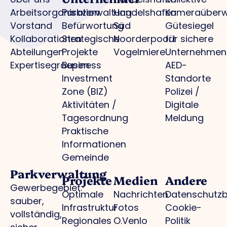
Arbeitsorganisation
Parkverwaltung
Handelshafen
Kameraüber
Vorstand
Befürwortung
Süd
Gütesiegel
Kollaborationen
Strategische
Noorderpoort
für sichere
Abteilungen
Projekte
Vogelmiere
Unternehmen
Expertisegroepen
Business
AED-
Investment
Standorte
Zone (BIZ)
Polizei /
Aktivitäten /
Digitale
Tagesordnung
Meldung
Praktische
Informationen
Gemeinde
Parkverwaltung
Projekte
Medien
Andere
Gewerbegebiet:
Optimale
Nachrichten
Datenschutz
sauber,
Infrastruktur
Fotos
Cookie-
vollständig,
Regionales
O.Venlo
Politik