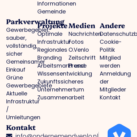
Informationen
Gemeinde
Parkverwaltung
Projekte
Medien
Andere
Gewerbegebiet:
Optimale
Nachrichten
Datenschutz
sauber,
Infrastruktur
Fotos
Cookie-
vollständig,
Regionales
O.Venlo
Politik
sicher
Branding
Zeitschrift
Mitglied
Gemeinsamer
Arbeitsmarkt und
Presse
werden
Einkauf
Wissensentwicklung
Anmeldung
Grüne
Zukunftssicheres
der
Gewerbegebiete
Unternehmertum
Mitglieder
Aktuelle
Zusammenarbeit
Kontakt
Infrastruktur
/
Umleitungen
Kontakt
info@ondernemendvenlo.nl