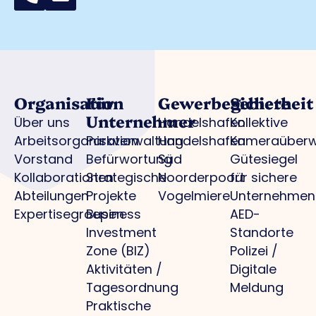
Organisation
Für
Gewerbegebiete
Sicherheit
Unternehmer
Über uns
Handelshafen
Kollektive
Arbeitsorganisation
Parkverwaltung
Handelshafen
Kameraüber
Vorstand
Befürwortung
Süd
Gütesiegel
Kollaborationen
Strategische
Noorderpoort
für sichere
Abteilungen
Projekte
Vogelmiere
Unternehmen
Expertisegroepen
Business
AED-
Investment
Standorte
Zone (BIZ)
Polizei /
Aktivitäten /
Digitale
Tagesordnung
Meldung
Praktische