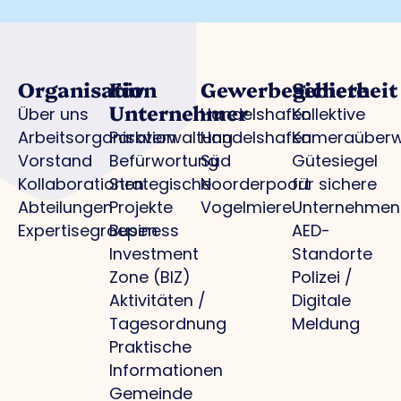
Organisation
Für
Gewerbegebiete
Sicherheit
Unternehmer
Über uns
Handelshafen
Kollektive
Arbeitsorganisation
Parkverwaltung
Handelshafen
Kameraüber
Vorstand
Befürwortung
Süd
Gütesiegel
Kollaborationen
Strategische
Noorderpoort
für sichere
Abteilungen
Projekte
Vogelmiere
Unternehmen
Expertisegroepen
Business
AED-
Investment
Standorte
Zone (BIZ)
Polizei /
Aktivitäten /
Digitale
Tagesordnung
Meldung
Praktische
Informationen
Gemeinde