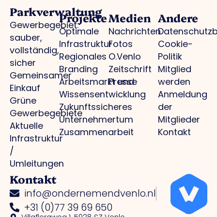
Parkverwaltung
Projekte
Medien
Andere
Gewerbegebiet:
Optimale
Nachrichten
Datenschutz
sauber,
Infrastruktur
Fotos
Cookie-
vollständig,
Regionales
O.Venlo
Politik
sicher
Branding
Zeitschrift
Mitglied
Gemeinsamer
Arbeitsmarkt und
Presse
werden
Einkauf
Wissensentwicklung
Anmeldung
Grüne
Zukunftssicheres
der
Gewerbegebiete
Unternehmertum
Mitglieder
Aktuelle
Zusammenarbeit
Kontakt
Infrastruktur
/
Umleitungen
Kontakt
info@ondernemendvenlo.nl
+31 (0)77 39 69 650