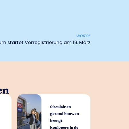
weiter
m startet Vorregistrierung am 19. März
en
Circulair en
gezond bouwen
brengt
koplopers in de