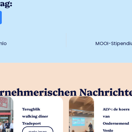
rag:
nlo
MOOI-Stipendiu
ernehmerischen Nachricht
Terugblik
ALV+: de koers
walking diner
van
Tradeport
Ondernemend
Venlo
mehr lesen