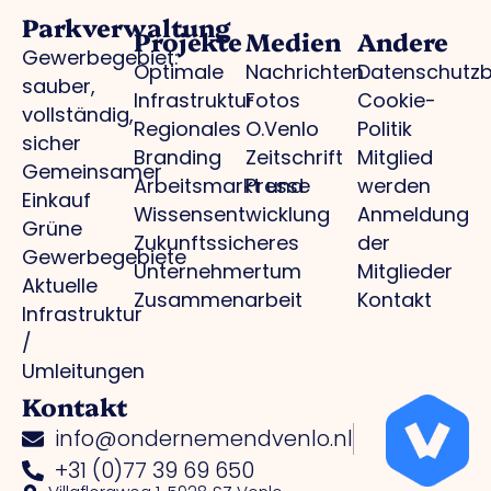
Parkverwaltung
Projekte
Medien
Andere
Gewerbegebiet:
Optimale
Nachrichten
Datenschutz
sauber,
Infrastruktur
Fotos
Cookie-
vollständig,
Regionales
O.Venlo
Politik
sicher
Branding
Zeitschrift
Mitglied
Gemeinsamer
Arbeitsmarkt und
Presse
werden
Einkauf
Wissensentwicklung
Anmeldung
Grüne
Zukunftssicheres
der
Gewerbegebiete
Unternehmertum
Mitglieder
Aktuelle
Zusammenarbeit
Kontakt
Infrastruktur
/
Umleitungen
Kontakt
info@ondernemendvenlo.nl
+31 (0)77 39 69 650