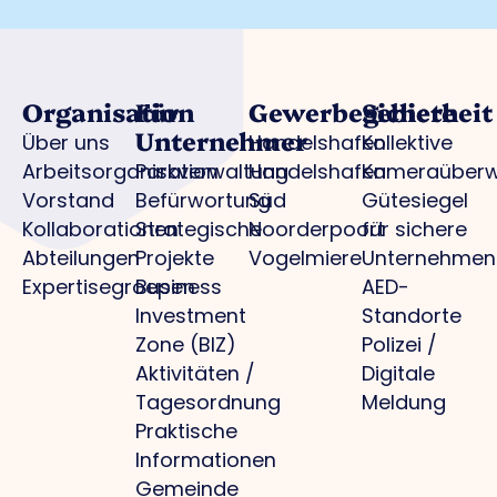
Organisation
Für
Gewerbegebiete
Sicherheit
Unternehmer
Über uns
Handelshafen
Kollektive
Arbeitsorganisation
Parkverwaltung
Handelshafen
Kameraüber
Vorstand
Befürwortung
Süd
Gütesiegel
Kollaborationen
Strategische
Noorderpoort
für sichere
Abteilungen
Projekte
Vogelmiere
Unternehmen
Expertisegroepen
Business
AED-
Investment
Standorte
Zone (BIZ)
Polizei /
Aktivitäten /
Digitale
Tagesordnung
Meldung
Praktische
Informationen
Gemeinde