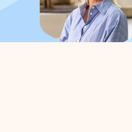
Organisation
Für
Über uns
Parkv
Arbeitsorganisation
Befür
Vorstand
Strate
Kollaborationen
Busine
Abteilungen
Aktivi
Expertisegroepen
Prakti