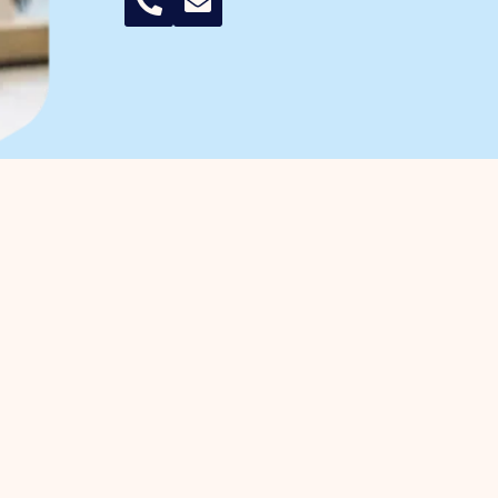
 Unternehmer
Gewerbegebiete
erwaltung
Handelshafen
wortung
Handelshafen Süd
gische Projekte
Noorderpoort
ss Investment Zone (BIZ)
Vogelmiere
täten / Tagesordnung
sche Informationen Gemeinde