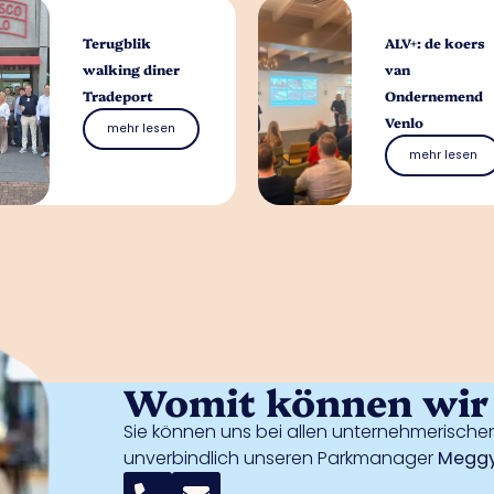
Terugblik
ALV+: de koers
walking diner
van
Tradeport
Ondernemend
Venlo
mehr lesen
mehr lesen
Womit können wir 
Sie können uns bei allen unternehmerischen
unverbindlich unseren Parkmanager
Meggy