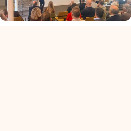
ALV+: de koers van
Ondernemend Venlo
mehr lesen