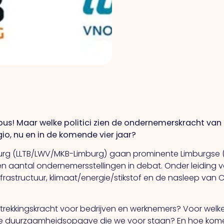
s! Maar welke politici zien de ondernemerskracht van 
io, nu en in de komende vier jaar?
urg (LLTB/LWV/MKB-Limburg) gaan prominente Limburgse
en aantal ondernemersstellingen in debat. Onder leiding
frastructuur, klimaat/energie/stikstof en de nasleep van 
ekkingskracht voor bedrijven en werknemers? Voor welke 
 duurzaamheidsopgave die we voor staan? En hoe komen 