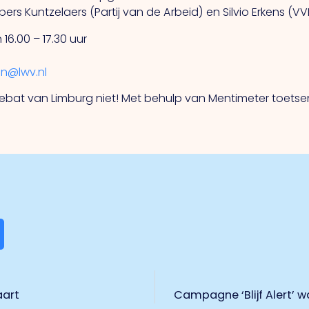
rs Kuntzelaers (Partij van de Arbeid) en Silvio Erkens (V
16.00 – 17.30 uur
en@lwv.nl
bat van Limburg niet! Met behulp van Mentimeter toetsen w
aart
Campagne ‘Blijf Alert’ 