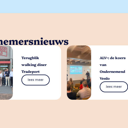
rnemersnieuws
Terugblik
ALV+: de koers
walking diner
van
Tradeport
Ondernemend
Venlo
lees meer
lees meer