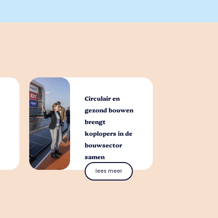
Circulair en
gezond bouwen
brengt
koplopers in de
bouwsector
samen
lees meer