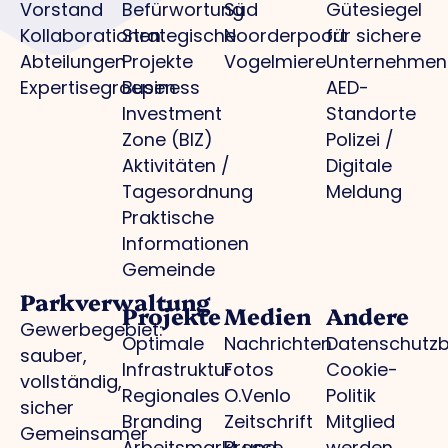
Vorstand
Befürwortung
Süd
Gütesiegel
Kollaborationen
Strategische
Noorderpoort
für sichere
Abteilungen
Projekte
Vogelmiere
Unternehmen
Expertisegroepen
Business
AED-
Investment
Standorte
Zone (BIZ)
Polizei /
Aktivitäten /
Digitale
Tagesordnung
Meldung
Praktische
Informationen
Gemeinde
Parkverwaltung
Projekte
Medien
Andere
Gewerbegebiet:
Optimale
Nachrichten
Datenschutz
sauber,
Infrastruktur
Fotos
Cookie-
vollständig,
Regionales
O.Venlo
Politik
sicher
Branding
Zeitschrift
Mitglied
Gemeinsamer
Arbeitsmarkt und
Presse
werden