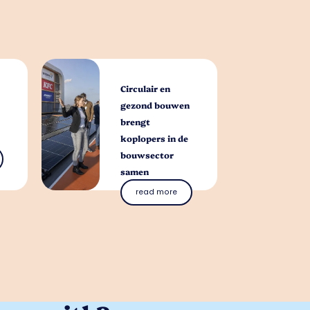
Circulair en
gezond bouwen
brengt
koplopers in de
bouwsector
samen
read more