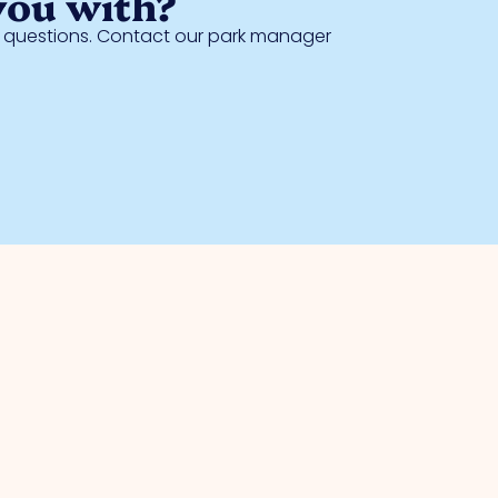
you with?
al questions. Contact our park manager
Safety
Collective camera surveillance