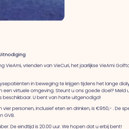
Uitnodiging
g VieAmi, vrienden van VieCuri, het jaarlijkse VieAmi Golft
ysepatiënten in beweging te krijgen tijdens het lange dia
 een virtuele omgeving. Steunt u ons goede doel? Meld 
ts beschikbaar. U bent van harte uitgenodigd!
n vier personen, inclusief eten en drinken, is €950,- . De s
en GVB.
r. De eindtijd is 20.00 uur. We hopen dat u erbij bent!