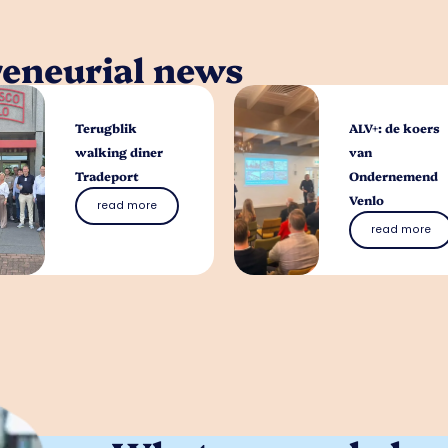
reneurial news
Terugblik
ALV+: de koers
walking diner
van
Tradeport
Ondernemend
Venlo
read more
read more