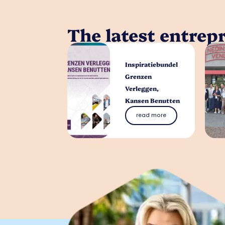
The latest entrep
Inspiratiebundel
Grenzen
Verleggen,
Kansen Benutten
read more