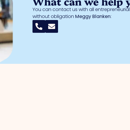
What can we help 
You can contact us with all entrepreneuri
without obligation
Meggy Blanken
:
entrepreneurs
Business parks
management
Trade Port