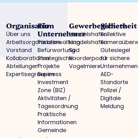
Organisation
Für
Gewerbegebiete
Sicherheit
Unternehmer
Über uns
Handelshafen
Kollektive
Arbeitsorganisation
Parkverwaltung
Handelshafen
Kameraüber
Vorstand
Befürwortung
Süd
Gütesiegel
Kollaborationen
Strategische
Noorderpoort
für sichere
Abteilungen
Projekte
Vogelmiere
Unternehmen
Expertisegroepen
Business
AED-
Investment
Standorte
Zone (BIZ)
Polizei /
Aktivitäten /
Digitale
Tagesordnung
Meldung
Praktische
Informationen
Gemeinde