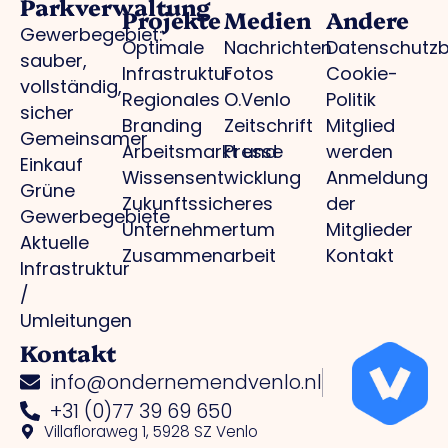
Parkverwaltung
Projekte
Medien
Andere
Gewerbegebiet:
Optimale
Nachrichten
Datenschutz
sauber,
Infrastruktur
Fotos
Cookie-
vollständig,
Regionales
O.Venlo
Politik
sicher
Branding
Zeitschrift
Mitglied
Gemeinsamer
Arbeitsmarkt und
Presse
werden
Einkauf
Wissensentwicklung
Anmeldung
Grüne
Zukunftssicheres
der
Gewerbegebiete
Unternehmertum
Mitglieder
Aktuelle
Zusammenarbeit
Kontakt
Infrastruktur
/
Umleitungen
Kontakt
info@ondernemendvenlo.nl
+31 (0)77 39 69 650
Villafloraweg 1, 5928 SZ Venlo