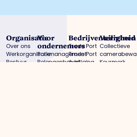
Organisatie
Voor
Bedrijventerreinen
Veiligheid
ondernemers
Over ons
Trade Port
Collectieve
Werkorganisatie
Parkmanagement
Trade Port
camerabewa
Bestuur
Belangenbehartiging
zuid
Keurmerk
Samenwerkingen
Strategische
Noorderpoort
Veilig
Afdelingen
projecten
Spikweien
Ondernemen
Expertisegroepen
Bedrijven
AED
Investerings
locaties
Zone (BIZ)
Politie /
Activiteiten
digitale
/ agenda
aangifte
Praktische
informatie