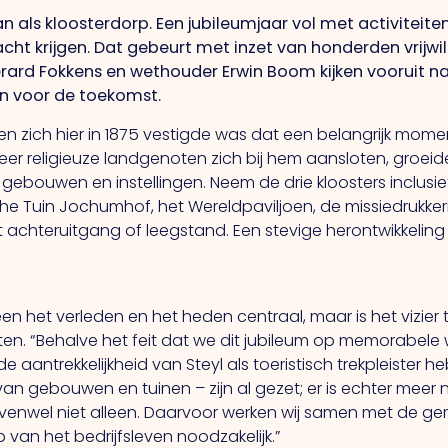
an als kloosterdorp. Een jubileumjaar vol met activiteite
ht krijgen. Dat gebeurt met inzet van honderden vrijwilli
rard Fokkens en wethouder Erwin Boom kijken vooruit naar
gen voor de toekomst.
en zich hier in 1875 vestigde was dat een belangrijk mome
er religieuze landgenoten zich bij hem aansloten, groeide
e gebouwen en instellingen. Neem de drie kloosters inclusi
he Tuin Jochumhof, het Wereldpaviljoen, de missiedrukke
achteruitgang of leegstand. Een stevige herontwikkelin
alleen het verleden en het heden centraal, maar is het vizie
 “Behalve het feit dat we dit jubileum op memorabele wij
de aantrekkelijkheid van Steyl als toeristisch trekpleister 
an gebouwen en tuinen – zijn al gezet; er is echter meer n
evenwel niet alleen. Daarvoor werken wij samen met de ge
p van het bedrijfsleven noodzakelijk.”