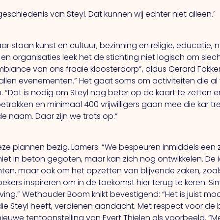
geschiedenis van Steyl. Dat kunnen wij echter niet alleen.’
jaar staan kunst en cultuur, bezinning en religie, educatie
 en organisaties leek het de stichting niet logisch om sle
 ambiance van ons fraaie kloosterdorp”, aldus Gerard Fokke
allen evenementen.” Het gaat soms om activiteiten die al
. “Dat is nodig om Steyl nog beter op de kaart te zetten e
etrokken en minimaal 400 vrijwilligers gaan mee die kar trek
e naam. Daar zijn we trots op.”
t deze plannen bezig. Lamers: “We bespeuren inmiddels ee
niet in beton gegoten, maar kan zich nog ontwikkelen. De
en, maar ook om het opzetten van blijvende zaken, zoals
oekers inspireren om in de toekomst hier terug te keren.
ing.” Wethouder Boom knikt bevestigend: “Het is juist mooi
n die Steyl heeft, verdienen aandacht. Met respect voor de
ieuwe tentoonstelling van Evert Thielen als voorbeeld.