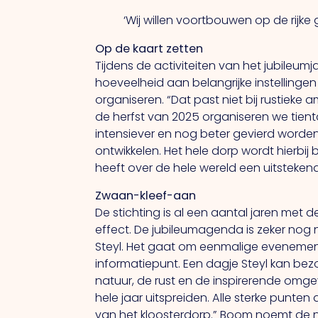
‘Wij willen voortbouwen op de rijke 
Op de kaart zetten
Tijdens de activiteiten van het jubileum
hoeveelheid aan belangrijke instellingen
organiseren. “Dat past niet bij rustieke
de herfst van 2025 organiseren we tient
intensiever en nog beter gevierd worden
ontwikkelen. Het hele dorp wordt hierbij b
heeft over de hele wereld een uitstekend
Zwaan-kleef-aan
De stichting is al een aantal jaren me
effect. De jubileumagenda is zeker nog 
Steyl. Het gaat om eenmalige evenement
informatiepunt. Een dagje Steyl kan bez
natuur, de rust en de inspirerende omgev
hele jaar uitspreiden. Alle sterke punte
van het kloosterdorp.” Boom noemt de n