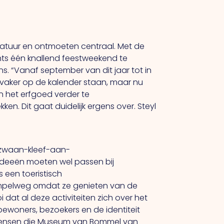
, natuur en ontmoeten centraal. Met de
chts één knallend feestweekend te
ns. “Vanaf september van dit jaar tot in
 vaker op de kalender staan, maar nu
n het erfgoed verder te
ken. Dit gaat duidelijk ergens over. Steyl
n zwaan-kleef-aan-
 ideeën moeten wel passen bij
 een toeristisch
 Simpelweg omdat ze genieten van de
 dat al deze activiteiten zich over het
 bewoners, bezoekers en de identiteit
 “Mensen die Museum van Bommel van