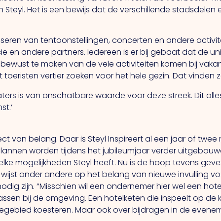
 Steyl. Het is een bewijs dat de verschillende stadsdelen
eren van tentoonstellingen, concerten en andere activiteit
en andere partners. Iedereen is er bij gebaat dat de unie
n bewust te maken van de vele activiteiten komen bij va
t toeristen vertier zoeken voor het hele gezin. Dat vinden ze 
ters is van onschatbare waarde voor deze streek. Dit alles
st.’
ct van belang. Daar is Steyl Inspireert al een jaar of twee
e plannen worden tijdens het jubileumjaar verder uitgebouw
elke mogelijkheden Steyl heeft. Nu is de hoop tevens ge
rs wijst onder andere op het belang van nieuwe invulling
ig zijn. “Misschien wil een ondernemer hier wel een hotel
assen bij de omgeving. Een hotelketen die inspeelt op de
iltegebied koesteren. Maar ook over bijdragen in de even