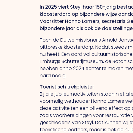
In 2025 viert Steyl haar 150-jarig besta
kloosterdorp op bijzondere wijze aandac
Voorzitter Hanno Lamers, secretaris Ge
bijzondere jaar als ook de doelstellin
Toen de Duitse missionaris Arnold Janss
pittoreske kloosterdorp. Nadat steeds me
nu heeft. Een oord vol cultuurhistorisch
Limburgs Schutterijmuseum, de Botanisc
hebben anno 2024 echter te maken met 
hard nodig.
Toeristisch trekpleister
Bij alle jubileumactiviteiten staan niet 
voormalig wethouder Hanno Lamers weten.
deze activiteiten een blijvend effect op 
zoals voorbereidingen voor restauratie v
geschiedenis van Steyl. Dat kunnen wij 
toeristische partners, maar is ook de hul