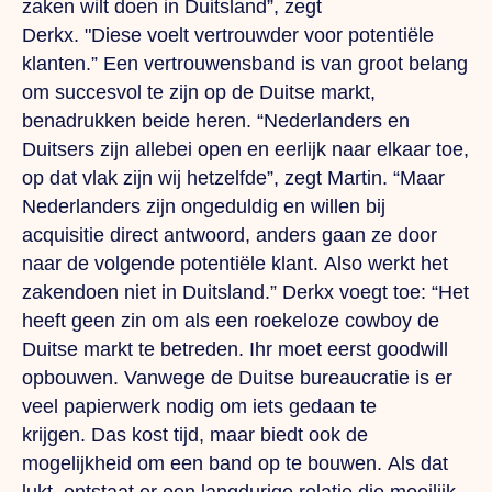
zaken wilt doen in Duitsland”, zegt
Derkx.
"Diese
voelt vertrouwder voor potentiële
klanten.” Een vertrouwensband is van groot belang
om succesvol te zijn op de Duitse markt,
benadrukken beide heren. “Nederlanders en
Duitsers zijn allebei open en eerlijk naar elkaar toe,
op dat vlak zijn wij hetzelfde”, zegt Martin. “Maar
Nederlanders zijn ongeduldig en willen bij
acquisitie direct antwoord, anders gaan ze door
naar de volgende potentiële klant.
Also
werkt het
zakendoen niet in Duitsland.” Derkx voegt toe: “Het
heeft geen zin om als een roekeloze cowboy de
Duitse markt te betreden.
Ihr
moet eerst goodwill
opbouwen. Vanwege de Duitse bureaucratie is er
veel papierwerk nodig om iets gedaan te
krijgen.
Das
kost tijd, maar biedt ook de
mogelijkheid om een band op te bouwen.
Als
dat
lukt, ontstaat er een langdurige relatie die moeilijk