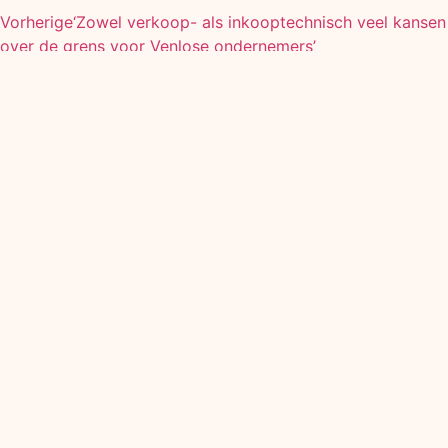
Vorherige
‘Zowel verkoop- als inkooptechnisch veel kansen
over de grens voor Venlose ondernemers’
Weiter
Geschichte wird lebendig in Der Sonnenkönig und
Orange - Erfolg an der Maas
Die neuesten unternehmerischen Nachrichten
Inspiratiebundel Grenzen
Verleggen, Kansen Benutten
mehr lesen