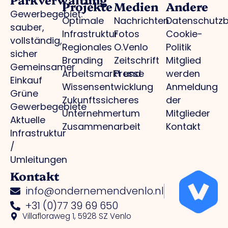
Projekte
Medien
Andere
Gewerbegebiet:
Optimale
Nachrichten
Datenschutz
sauber,
Infrastruktur
Fotos
Cookie-
vollständig,
Regionales
O.Venlo
Politik
sicher
Branding
Zeitschrift
Mitglied
Gemeinsamer
Arbeitsmarkt und
Presse
werden
Einkauf
Wissensentwicklung
Anmeldung
Grüne
Zukunftssicheres
der
Gewerbegebiete
Unternehmertum
Mitglieder
Aktuelle
Zusammenarbeit
Kontakt
Infrastruktur
/
Umleitungen
Kontakt
info@ondernemendvenlo.nl
+31 (0)77 39 69 650
Villafloraweg 1, 5928 SZ Venlo