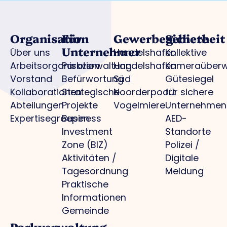
Organisation
Für
Gewerbegebiete
Sicherheit
Unternehmer
Über uns
Handelshafen
Kollektive
Arbeitsorganisation
Parkverwaltung
Handelshafen
Kameraüber
Vorstand
Befürwortung
Süd
Gütesiegel
Kollaborationen
Strategische
Noorderpoort
für sichere
Abteilungen
Projekte
Vogelmiere
Unternehmen
Expertisegroepen
Business
AED-
Investment
Standorte
Zone (BIZ)
Polizei /
Aktivitäten /
Digitale
Tagesordnung
Meldung
Praktische
Informationen
Gemeinde
Parkverwaltung