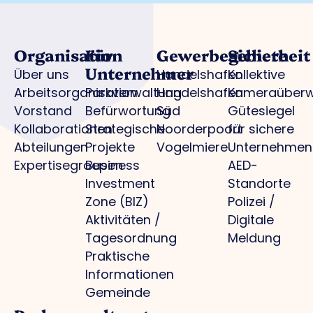
Organisation
Für
Gewerbegebiete
Sicherheit
Unternehmer
Über uns
Handelshafen
Kollektive
Arbeitsorganisation
Parkverwaltung
Handelshafen
Kameraüber
Vorstand
Befürwortung
Süd
Gütesiegel
Kollaborationen
Strategische
Noorderpoort
für sichere
Abteilungen
Projekte
Vogelmiere
Unternehmen
Expertisegroepen
Business
AED-
Investment
Standorte
Zone (BIZ)
Polizei /
Aktivitäten /
Digitale
Tagesordnung
Meldung
Praktische
Informationen
Gemeinde