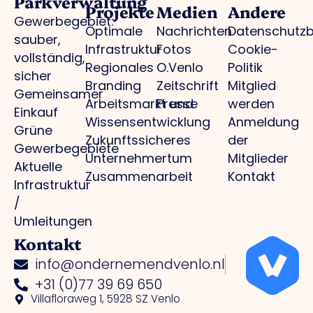
Parkverwaltung
Projekte
Medien
Andere
Gewerbegebiet:
Optimale
Nachrichten
Datenschutz
sauber,
Infrastruktur
Fotos
Cookie-
vollständig,
Regionales
O.Venlo
Politik
sicher
Branding
Zeitschrift
Mitglied
Gemeinsamer
Arbeitsmarkt und
Presse
werden
Einkauf
Wissensentwicklung
Anmeldung
Grüne
Zukunftssicheres
der
Gewerbegebiete
Unternehmertum
Mitglieder
Aktuelle
Zusammenarbeit
Kontakt
Infrastruktur
/
Umleitungen
Kontakt
info@ondernemendvenlo.nl
+31 (0)77 39 69 650
Villafloraweg 1, 5928 SZ Venlo