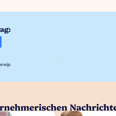
rag:
rwijs
ernehmerischen Nachricht