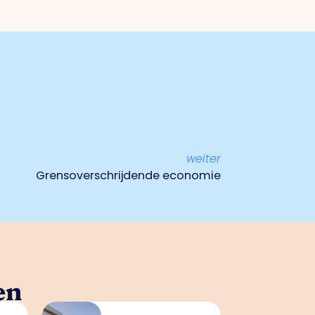
weiter
Grensoverschrijdende economie
en