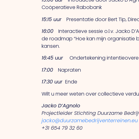
Coöperatieve Rabobank
15:15 uur
Presentatie door Bert Tip, Dire
16:00
Interactieve sessie o.l.v. Jacko D
de roadmap “Hoe kan mijn organisatie bi
kansen.
16:45 uur
Ondertekening intentieoveree
17:00
Napraten
17:30 uur
Ende
Wilt u meer weten over collectieve ver
Jacko D’Agnolo
Projectleider Stichting Duurzame Bedri
jacko@duurzamebedrijventerreinen.eu
+31 654 79 32 60