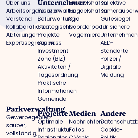
Unternehmer
Über uns
Handelshafen
Kollektive
Arbeitsorganisation
Parkverwaltung
Handelshafen
Kameraüber
Vorstand
Befürwortung
Süd
Gütesiegel
Kollaborationen
Strategische
Noorderpoort
für sichere
Abteilungen
Projekte
Vogelmiere
Unternehmen
Expertisegroepen
Business
AED-
Investment
Standorte
Zone (BIZ)
Polizei /
Aktivitäten /
Digitale
Tagesordnung
Meldung
Praktische
Informationen
Gemeinde
Parkverwaltung
Projekte
Medien
Andere
Gewerbegebiet:
Optimale
Nachrichten
Datenschutz
sauber,
Infrastruktur
Fotos
Cookie-
vollständig,
Regionales
O.Venlo
Politik