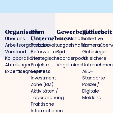
Organisation
Für
Gewerbegebiete
Sicherheit
Unternehmer
Über uns
Handelshafen
Kollektive
Arbeitsorganisation
Parkverwaltung
Handelshafen
Kameraüber
Vorstand
Befürwortung
Süd
Gütesiegel
Kollaborationen
Strategische
Noorderpoort
für sichere
Abteilungen
Projekte
Vogelmiere
Unternehmen
Expertisegroepen
Business
AED-
Investment
Standorte
Zone (BIZ)
Polizei /
Aktivitäten /
Digitale
Tagesordnung
Meldung
Praktische
Informationen