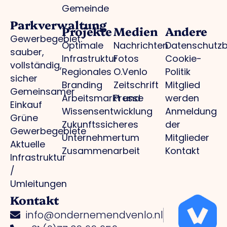
Gemeinde
Parkverwaltung
Projekte
Medien
Andere
Gewerbegebiet:
Optimale
Nachrichten
Datenschutz
sauber,
Infrastruktur
Fotos
Cookie-
vollständig,
Regionales
O.Venlo
Politik
sicher
Branding
Zeitschrift
Mitglied
Gemeinsamer
Arbeitsmarkt und
Presse
werden
Einkauf
Wissensentwicklung
Anmeldung
Grüne
Zukunftssicheres
der
Gewerbegebiete
Unternehmertum
Mitglieder
Aktuelle
Zusammenarbeit
Kontakt
Infrastruktur
/
Umleitungen
Kontakt
info@ondernemendvenlo.nl