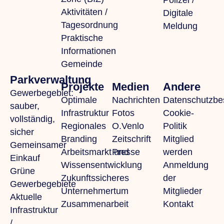
Polizei /
Aktivitäten /
Digitale
Tagesordnung
Meldung
Praktische
Informationen
Gemeinde
Parkverwaltung
Projekte
Medien
Andere
Gewerbegebiet:
Optimale
Nachrichten
Datenschutzb
sauber,
Infrastruktur
Fotos
Cookie-
vollständig,
Regionales
O.Venlo
Politik
sicher
Branding
Zeitschrift
Mitglied
Gemeinsamer
Arbeitsmarkt und
Presse
werden
Einkauf
Wissensentwicklung
Anmeldung
Grüne
Zukunftssicheres
der
Gewerbegebiete
Unternehmertum
Mitglieder
Aktuelle
Zusammenarbeit
Kontakt
Infrastruktur
/