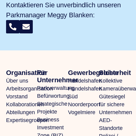
Kontaktieren Sie unverbindlich unseren
Parkmanager
Meggy Blanken
:
Organisation
Für
Gewerbegebiete
Sicherheit
Unternehmer
Über uns
Handelshafen
Kollektive
Parkverwaltung
Arbeitsorganisation
Handelshafen
Kameraüberwa
Befürwortung
Vorstand
Süd
Gütesiegel
Strategische
Kollaborationen
Noorderpoort
für sichere
Projekte
Abteilungen
Vogelmiere
Unternehmen
Business
Expertisegroepen
AED-
Investment
Standorte
Zone (BIZ)