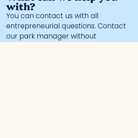
with?
You can contact us with all
entrepreneurial questions. Contact
our park manager without
obligation
Meggy Blanken
:
Organisation
For
Business
Safety
entrepreneurs
parks
About us
Collective
Work
Park
Trade Port
camera
organisation
management
Trade Port
surveillance
Board
Advocacy
south
Hallmark