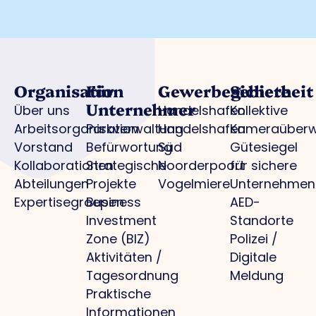
Organisation
Für
Gewerbegebiete
Sicherheit
Unternehmer
Über uns
Handelshafen
Kollektive
Arbeitsorganisation
Parkverwaltung
Handelshafen
Kameraüber
Vorstand
Befürwortung
Süd
Gütesiegel
Kollaborationen
Strategische
Noorderpoort
für sichere
Abteilungen
Projekte
Vogelmiere
Unternehmen
Expertisegroepen
Business
AED-
Investment
Standorte
Zone (BIZ)
Polizei /
Aktivitäten /
Digitale
Tagesordnung
Meldung
Praktische
Informationen