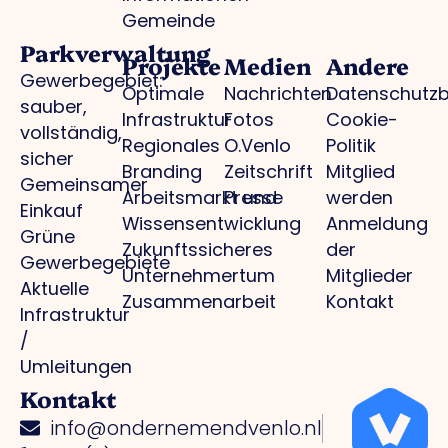
Gemeinde
Parkverwaltung
Projekte
Medien
Andere
Gewerbegebiet:
Optimale
Nachrichten
Datenschutz
sauber,
Infrastruktur
Fotos
Cookie-
vollständig,
Regionales
O.Venlo
Politik
sicher
Branding
Zeitschrift
Mitglied
Gemeinsamer
Arbeitsmarkt und
Presse
werden
Einkauf
Wissensentwicklung
Anmeldung
Grüne
Zukunftssicheres
der
Gewerbegebiete
Unternehmertum
Mitglieder
Aktuelle
Zusammenarbeit
Kontakt
Infrastruktur
/
Umleitungen
Kontakt
info@ondernemendvenlo.nl