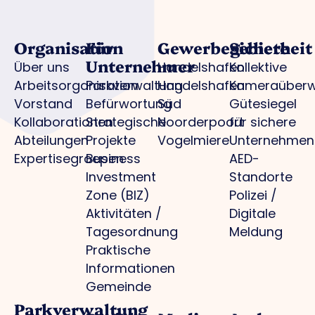
Organisation
Für
Gewerbegebiete
Sicherheit
Unternehmer
Über uns
Handelshafen
Kollektive
Arbeitsorganisation
Parkverwaltung
Handelshafen
Kameraüber
Vorstand
Befürwortung
Süd
Gütesiegel
Kollaborationen
Strategische
Noorderpoort
für sichere
Abteilungen
Projekte
Vogelmiere
Unternehmen
Expertisegroepen
Business
AED-
Investment
Standorte
Zone (BIZ)
Polizei /
Aktivitäten /
Digitale
Tagesordnung
Meldung
Praktische
Informationen
Gemeinde
Parkverwaltung