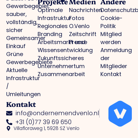
Projekte
Medien
Andere
Gewerbegebiet:
Optimale
Nachrichten
Datenschutz
sauber,
Infrastruktur
Fotos
Cookie-
vollständig,
Regionales
O.Venlo
Politik
sicher
Branding
Zeitschrift
Mitglied
Gemeinsamer
Arbeitsmarkt und
Presse
werden
Einkauf
Wissensentwicklung
Anmeldung
Grüne
Zukunftssicheres
der
Gewerbegebiete
Unternehmertum
Mitglieder
Aktuelle
Zusammenarbeit
Kontakt
Infrastruktur
/
Umleitungen
Kontakt
info@ondernemendvenlo.nl
+31 (0)77 39 69 650
Villafloraweg 1, 5928 SZ Venlo