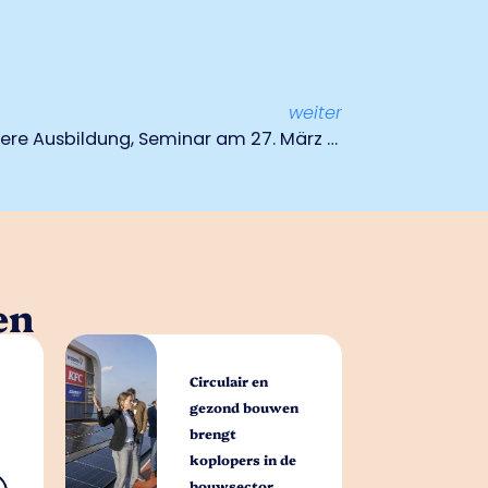
weiter
Innovative und zukunftssichere Ausbildung, Seminar am 27. März nächsten Jahres
en
Circulair en
gezond bouwen
brengt
koplopers in de
bouwsector