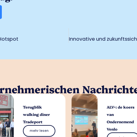
 Hotspot
ernehmerischen Nachricht
Terugblik
ALV+: de koers
walking diner
van
Tradeport
Ondernemend
Venlo
mehr lesen