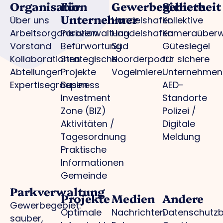
Organisation
Für
Gewerbegebiete
Sicherheit
Unternehmer
Über uns
Handelshafen
Kollektive
Arbeitsorganisation
Parkverwaltung
Handelshafen
Kameraüber
Vorstand
Befürwortung
Süd
Gütesiegel
Kollaborationen
Strategische
Noorderpoort
für sichere
Abteilungen
Projekte
Vogelmiere
Unternehmen
Expertisegroepen
Business
AED-
Investment
Standorte
Zone (BIZ)
Polizei /
Aktivitäten /
Digitale
Tagesordnung
Meldung
Praktische
Informationen
Gemeinde
Parkverwaltung
Projekte
Medien
Andere
Gewerbegebiet:
Optimale
Nachrichten
Datenschutz
sauber,