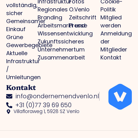
Infrastruktur
Fotos
Cookie-
vollständig,
Regionales
O.Venlo
Politik
sicher
Branding
Zeitschrift
Mitglied
Gemeinsamer
Arbeitsmarkt und
Presse
werden
Einkauf
Wissensentwicklung
Anmeldung
Grüne
Zukunftssicheres
der
Gewerbegebiete
Unternehmertum
Mitglieder
Aktuelle
Zusammenarbeit
Kontakt
Infrastruktur
/
Umleitungen
Kontakt
info@ondernemendvenlo.nl
+31 (0)77 39 69 650
Villafloraweg 1, 5928 SZ Venlo