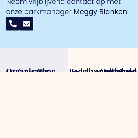
Neem vrijblijvend contact op met
onze parkmanager
Meggy Blanken
:
Organisatie
Voor
Bedrijventerreinen
Veiligheid
ondernemers
Over ons
Trade Port
Collectieve
Werkorganisatie
Parkmanagement
Trade Port
camerabewa
Bestuur
Belangenbehartiging
zuid
Keurmerk
Samenwerkingen
Strategische
Noorderpoort
Veilig
Afdelingen
projecten
Spikweien
Ondernemen
Expertisegroepen
Bedrijven
AED
Investerings
locaties
Zone (BIZ)
Politie /