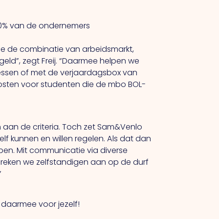
t 60% van de ondernemers
ge de combinatie van arbeidsmarkt,
geld”, zegt Freij. “Daarmee helpen we
essen of met de verjaardagsbox van
ekosten voor studenten die de mbo BOL-
 aan de criteria. Toch zet Sam&Venlo
elf kunnen en willen regelen.
Als
dat dan
bben.
Mit
communicatie via diverse
reken we zelfstandigen aan op de durf
”
n daarmee voor jezelf!