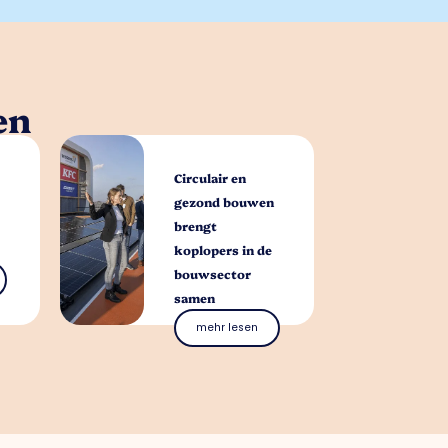
en
Circulair en
gezond bouwen
brengt
koplopers in de
bouwsector
samen
mehr lesen