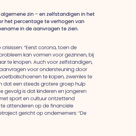
lgemene zin – en zelfstandigen in het
Door het percentage te verhogen van
ename in de aanvragen te zien.
crisissen. “Eerst corona, toen de
 probleem kan vormen voor gezinnen, bij
aar te knopen.
Auch
voor zelfstandigen,
tal aanvragen voor ondersteuning door
 voetbalschoenen te kopen, zwemles te
zen dat een steeds grotere groep hulp
ie
gevolg is dat kinderen en jongeren
 met sport en cultuur ontzettend
 te attenderen op de financiële
traject gericht op ondernemers: “De