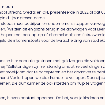
umloon
chool Utrecht, Qredits en ONL presenteerde in 2022 al da
gin dit jaar presenteerde
dat steeds meer bedrijven en ondernemers stoppen vanwe
den.
"Wir
zien dit enigszins terug in de aanvragen voor Leer
r
helpen met een laptop of chromebook, een fiets, zweml
rgeld de inkomenstoets voor de kwijtschelding van studi
sen is er voor alle gezinnen met geldzorgen die voldoen
eij: “Zelfstandigen zijn zelfstandig omdat ze veel dingen z
 is het moeilijk om dat te accepteren en het daarover te he
nd Venlo, hopen we die drempel te verlagen. Daarbij sp
nemen.
Die
durf kunnen ze ook inzetten om hulp te vragen.
doen, is even contact opnemen.
Do
het, voor je kinderen e