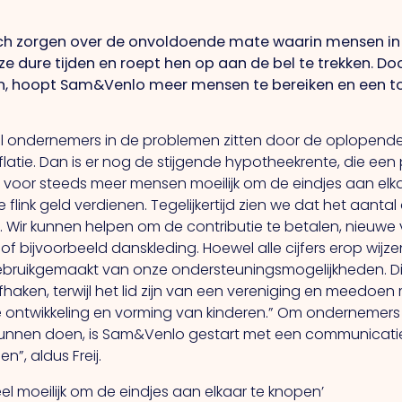
 zorgen over de onvoldoende mate waarin mensen in a
eze dure tijden en roept hen op aan de bel te trekken. 
, hoopt Sam&Venlo meer mensen te bereiken en een to
eel ondernemers in de problemen zitten door de oplopende 
latie.
Dan
is er nog de stijgende hypotheekrente, die een
s voor steeds meer mensen moeilijk om de eindjes aan elk
e flink geld verdienen. Tegelijkertijd zien we dat het aan
.
Wir
kunnen helpen om de contributie te betalen, nieuwe
 of bijvoorbeeld danskleding. Hoewel alle cijfers erop wij
gebruikgemaakt van onze ondersteuningsmogelijkheden.
D
aken, terwijl het lid zijn van een vereniging en meedoen
le ontwikkeling en vorming van kinderen.” Om ondernemers
kunnen doen, is Sam&Venlo gestart met een communicatie
n”, aldus Freij.
el moeilijk om de eindjes aan elkaar te knopen’