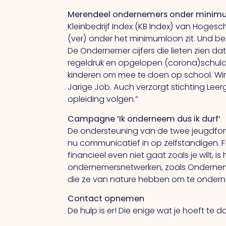
Merendeel ondernemers onder minim
Kleinbedrijf Index (KB Index) van Hoges
(ver) onder het minimumloon zit.
Und
be
De Ondernemer cijfers die lieten zien 
regeldruk en opgelopen (corona)schul
kinderen om mee te doen op school.
Wi
Jarige Job.
Auch
verzorgt stichting Lee
opleiding volgen.”
Campagne ‘Ik onderneem dus ik durf’
De ondersteuning van de twee jeugdfond
nu communicatief in op zelfstandigen. Fr
financieel even niet gaat zoals je wilt,
ondernemersnetwerken, zoals Onderneme
die ze van nature hebben om te onder
Contact opnemen
De hulp is er!
Die
enige wat je hoeft te 