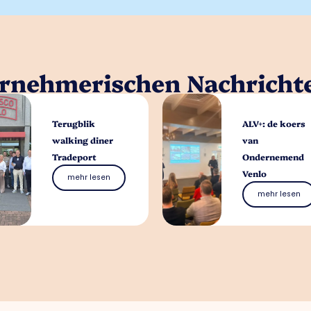
ernehmerischen Nachricht
Terugblik
ALV+: de koers
walking diner
van
Tradeport
Ondernemend
Venlo
mehr lesen
mehr lesen