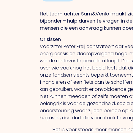
Het team achter Sam&Venlo maakt zich
bijzonder – hulp durven te vragen in d
mensen die een aanvraag kunnen doen
Crisissen
Voorzitter Peter Freij constateert dat v
energiecrisis en daaropvolgend hoge inf
wie de rentevaste periode afloopt.
Die
i
over wie vaak nog het beeld leeft dat di
onze fondsen slechts beperkt toeneemt
financieren of een fiets aan te schaffen
kan gebruiken, wordt er onvoldoende 
niet kunnen meedoen of zelfs moeten afh
belangrijk is voor de gezondheid, socia
ondersteuning waar zij een beroep op 
hulp is er, dus durf die vooral ook te vrage
‘Het is voor steeds meer mensen he