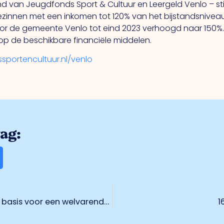
van Jeugdfonds Sport & Cultuur en Leergeld Venlo – sti
ezinnen met een inkomen tot 120% van het bijstandsnive
door de gemeente Venlo tot eind 2023 verhoogd naar 15
op de beschikbare financiële middelen.
portencultuur.nl/venlo
rag:
‘Venlo heeft een sterke infrastructurele basis voor een welvarende toekomst’
1