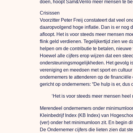
doen, hoopt Sam&Venlo meer mensen te bere
Crisissen
Voorzitter Peter Freij constateert dat veel 
daaropvolgend hoge inflatie.
Dan
is er nog 
afloopt.
Het
is voor steeds meer mensen moei
flink geld verdienen. Tegelijkertijd zien w
helpen om de contributie te betalen, nieuwe 
Hoewel alle cijfers erop wijzen dat een st
ondersteuningsmogelijkheden.
Het
gevolg i
vereniging en meedoen met sport en cultuur 
ondernemers te attenderen op de financiële
gericht op ondernemers: “De hulp is er, dus d
‘Het is voor steeds meer mensen heel 
Merendeel ondernemers onder minimumloo
Kleinbedrijf Index (KB Index) van Hogescho
(ver) onder het minimumloon zit.
En
begin di
De Ondernemer cijfers die lieten zien dat 