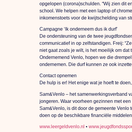
opgelopen (corona)schulden.
“Wij
zien dit 
school.
We
helpen met een laptop of chrome
inkomenstoets voor de kwijtschelding van s
Campagne ‘Ik onderneem dus ik durf’
De ondersteuning van de twee jeugdfondsen 
communicatief in op zelfstandigen. Freij: “Z
niet gaat zoals je wilt, is het moeilijk om d
Ondernemend Venlo, hopen we die drempel te
ondernemen.
Die
durf kunnen ze ook inzette
Contact opnemen
De hulp is er!
Het
enige wat je hoeft te doe
Sam&Venlo – het samenwerkingsverband van 
jongeren. Waar voorheen gezinnen met een 
Sam&Venlo, is dit door de gemeente Venlo 
doen op de beschikbare financiële middelen
www.leergeldvenlo.nl
•
www.jeugdfondssport