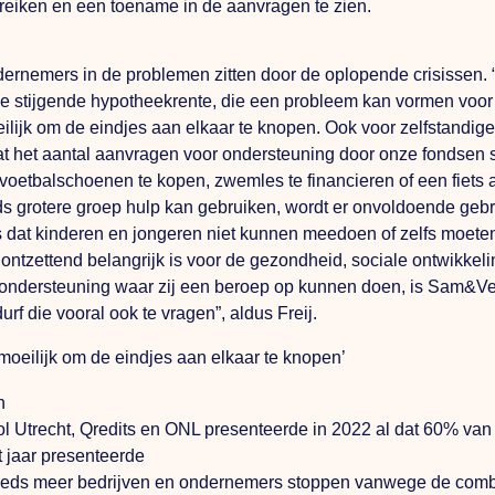
iken en een toename in de aanvragen te zien.
ondernemers in de problemen zitten door de oplopende crisissen. 
de stijgende hypotheekrente, die een probleem kan vormen voor 
lijk om de eindjes aan elkaar te knopen.
Ook
voor zelfstandige
e dat het aantal aanvragen voor ondersteuning door onze fondsen
voetbalschoenen te kopen, zwemles te financieren of een fiets 
eeds grotere groep hulp kan gebruiken, wordt er onvoldoende ge
s dat kinderen en jongeren niet kunnen meedoen of zelfs moeten a
ontzettend belangrijk is voor de gezondheid, sociale ontwikkel
 ondersteuning waar zij een beroep op kunnen doen, is Sam&Ve
urf die vooral ook te vragen”, aldus Freij.
moeilijk om de eindjes aan elkaar te knopen’
n
ol Utrecht, Qredits en ONL presenteerde in 2022 al dat 60% va
t jaar presenteerde
steeds meer bedrijven en ondernemers stoppen vanwege de combi