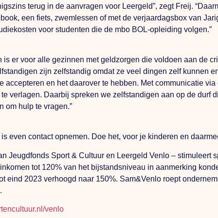
enigszins terug in de aanvragen voor Leergeld”, zegt Freij. “D
book, een fiets, zwemlessen of met de verjaardagsbox van Jar
tudiekosten voor studenten die de mbo BOL-opleiding volgen.”
is er voor alle gezinnen met geldzorgen die voldoen aan de cr
elfstandigen zijn zelfstandig omdat ze veel dingen zelf kunnen e
at te accepteren en het daarover te hebben.
Met
communicatie via
 verlagen. Daarbij spreken we zelfstandigen aan op de durf d
n om hulp te vragen.”
n, is even contact opnemen.
Doe
het, voor je kinderen en daarmee
Jeugdfonds Sport & Cultuur en Leergeld Venlo – stimuleert sp
inkomen tot 120% van het bijstandsniveau in aanmerking kon
tot eind 2023 verhoogd naar 150%. Sam&Venlo roept ondernemer
.
encultuur.nl/venlo