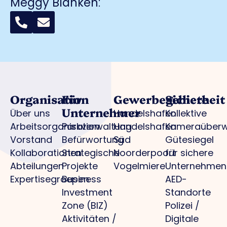
Meggy Blanken
:
Organisation
Für
Gewerbegebiete
Sicherheit
Unternehmer
Über uns
Handelshafen
Kollektive
Arbeitsorganisation
Parkverwaltung
Handelshafen
Kameraüber
Vorstand
Befürwortung
Süd
Gütesiegel
Kollaborationen
Strategische
Noorderpoort
für sichere
Abteilungen
Projekte
Vogelmiere
Unternehmen
Expertisegroepen
Business
AED-
Investment
Standorte
Zone (BIZ)
Polizei /
Aktivitäten /
Digitale