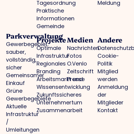
Tagesordnung
Meldung
Praktische
Informationen
Gemeinde
Parkverwaltung
Projekte
Medien
Andere
Gewerbegebiet:
Optimale
Nachrichten
Datenschutz
sauber,
Infrastruktur
Fotos
Cookie-
vollständig,
Regionales
O.Venlo
Politik
sicher
Branding
Zeitschrift
Mitglied
Gemeinsamer
Arbeitsmarkt und
Presse
werden
Einkauf
Wissensentwicklung
Anmeldung
Grüne
Zukunftssicheres
der
Gewerbegebiete
Unternehmertum
Mitglieder
Aktuelle
Zusammenarbeit
Kontakt
Infrastruktur
/
Umleitungen