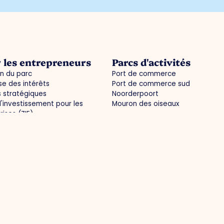
 les entrepreneurs
Parcs d'activités
n du parc
Port de commerce
e des intérêts
Port de commerce sud
s stratégiques
Noorderpoort
'investissement pour les
Mouron des oiseaux
rises (ZIE)
tés / agenda
mations pratiques commune
ets
Les médias
frastructure optimale
Actualités
 régionale
Photos
 du travail et développement
Magazine O.Venlo
onnaissances
Presse
treprise à l'épreuve du temps