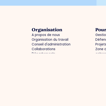
Organisation
Pour
A propos de nous
Gestio
Organisation du travail
Défens
Conseil d'administration
Projet
Collaborations
Zone d
Départements
entrep
Expertisegroepen
Activi
Infor
Gestion du parc
Proj
Parc d'activités : propre, complet, sûr
Une in
Achats groupés
Marque
Parcs d'activités verts
Marché
Infrastructure actuelle / déviations
des c
Une en