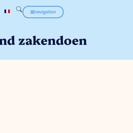
navigation
end zakendoen