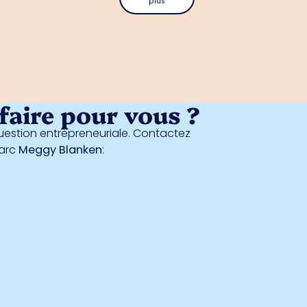
plus
aire pour vous ?
estion entrepreneuriale. Contactez
parc
Meggy Blanken
: