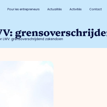
Pour les entrepreneurs
Actualités
Activités
Contact
WV: grensoverschrijd
or LWV: grensoverschrijdend zakendoen