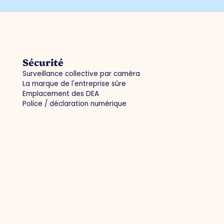
Sécurité
Surveillance collective par caméra
La marque de l'entreprise sûre
Emplacement des DEA
Police / déclaration numérique
Autres
Politique de confidentialité
Politique en matière de cookies
Devenir membre
Connexion des membres
Contact