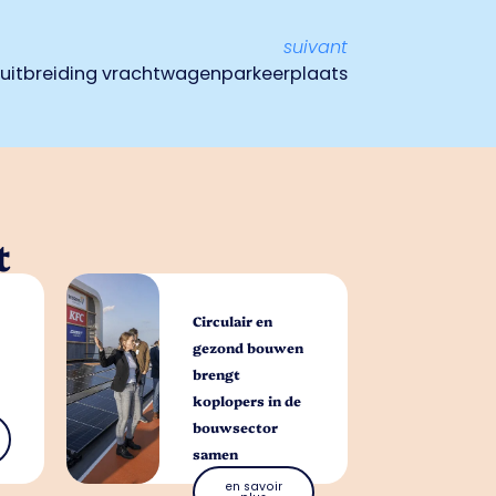
suivant
 uitbreiding vrachtwagenparkeerplaats
t
Circulair en
gezond bouwen
brengt
koplopers in de
bouwsector
samen
en savoir