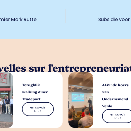
mier Mark Rutte
Subsidie voor
elles sur l'entrepreneuria
Terugblik
ALV+: de koers
walking diner
van
Tradeport
Ondernemend
Venlo
en savoir
plus
en savoir
plus