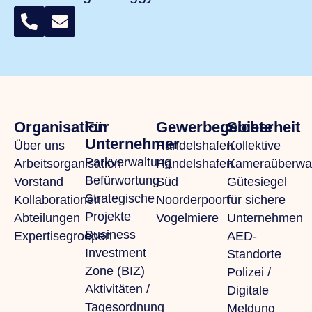
Organisation
Für
Gewerbegebiete
Sicherheit
Unternehmer
Über uns
Handelshafen
Kollektive
Parkverwaltung
Arbeitsorganisation
Handelshafen
Kameraüberwa
Befürwortung
Vorstand
Süd
Gütesiegel
Strategische
Kollaborationen
Noorderpoort
für sichere
Projekte
Abteilungen
Vogelmiere
Unternehmen
Business
Expertisegroepen
AED-
Investment
Standorte
Zone (BIZ)
Polizei /
Aktivitäten /
Digitale
Tagesordnung
Meldung