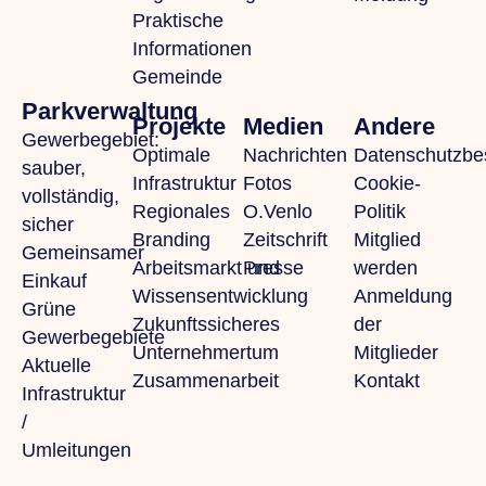
Praktische
Informationen
Gemeinde
Parkverwaltung
Projekte
Medien
Andere
Gewerbegebiet:
Optimale
Nachrichten
Datenschutzb
sauber,
Infrastruktur
Fotos
Cookie-
vollständig,
Regionales
O.Venlo
Politik
sicher
Branding
Zeitschrift
Mitglied
Gemeinsamer
Arbeitsmarkt und
Presse
werden
Einkauf
Wissensentwicklung
Anmeldung
Grüne
Zukunftssicheres
der
Gewerbegebiete
Unternehmertum
Mitglieder
Aktuelle
Zusammenarbeit
Kontakt
Infrastruktur
/
Umleitungen
Kontakt