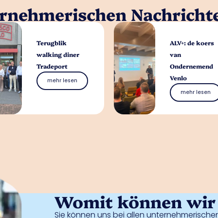
ernehmerischen Nachricht
Terugblik
ALV+: de koers
walking diner
van
Tradeport
Ondernemend
Venlo
mehr lesen
mehr lesen
Womit können wir 
Sie können uns bei allen unternehmerischen