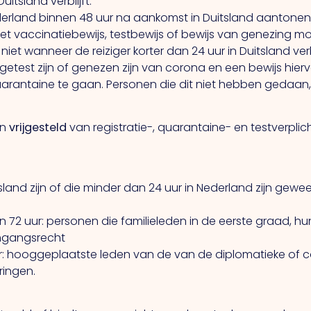
uitsland verblijft.
derland binnen 48 uur na aankomst in Duitsland aantonen
 Het vaccinatiebewijs, testbewijs of bewijs van genezing
iet wanneer de reiziger korter dan 24 uur in Duitsland verbl
 getest zijn of genezen zijn van corona en een bewijs hi
uarantaine te gaan. Personen die dit niet hebben gedaan,
jn
vrijgesteld
van registratie-, quarantaine- en testverplich
land zijn of die minder dan 24 uur in Nederland zijn gewees
an 72 uur: personen die familieleden in de eerste graad, 
omgangsrecht
ur: hooggeplaatste leden van de van de diplomatieke of co
ringen.