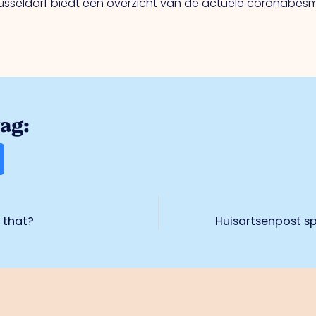
sseldorf biedt een overzicht van de actuele coronabesme
rag:
 that?
Huisartsenpost s