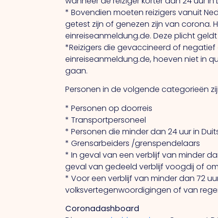
wanneer de reiziger korter dan 24 uur in D
* Bovendien moeten reizigers vanuit Ne
getest zijn of genezen zijn van corona.
einreiseanmeldung.de. Deze plicht geldt n
*Reizigers die gevaccineerd of negatief
einreiseanmeldung.de, hoeven niet in q
gaan.
Personen in de volgende categorieën zi
* Personen op doorreis
* Transportpersoneel
* Personen die minder dan 24 uur in Duits
* Grensarbeiders /grenspendelaars
* In geval van een verblijf van minder d
geval van gedeeld verblijf voogdij of 
* Voor een verblijf van minder dan 72 u
volksvertegenwoordigingen of van rege
Coronadashboard