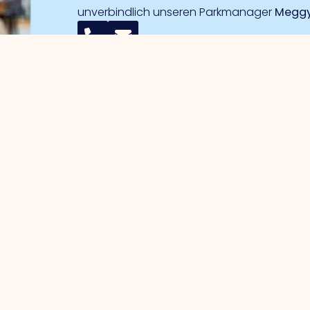
unverbindlich unseren Parkmanager
Meggy
 Unternehmer
Gewerbegebiete
erwaltung
Handelshafen
wortung
Handelshafen Süd
gische Projekte
Noorderpoort