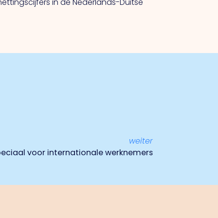
ttingscijfers in de Nederlands-Duitse
weiter
peciaal voor internationale werknemers