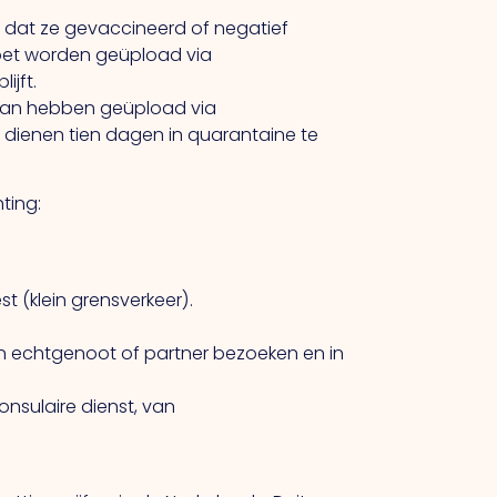
 dat ze gevaccineerd of negatief
 moet worden geüpload via
ijft.
ervan hebben geüpload via
 dienen tien dagen in quarantaine te
ting:
t (klein grensverkeer).
hun echtgenoot of partner bezoeken en in
nsulaire dienst, van