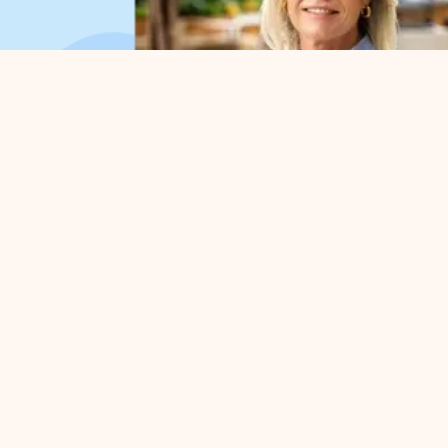
Organisation
Für
Über uns
Parkv
Arbeitsorganisation
Befür
Vorstand
Strate