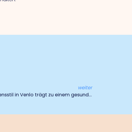
weiter
Vereinbarung über den Lebensstil in Venlo trägt zu einem gesunden Arbeitsplatz und sozialem Zusammenhalt bei