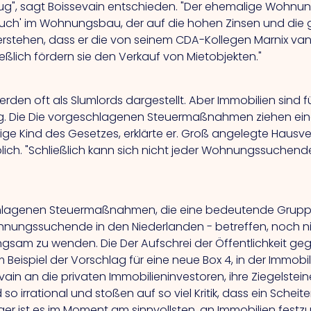
 klug", sagt Boissevain entschieden. "Der ehemalige Woh
inbruch' im Wohnungsbau, der auf die hohen Zinsen und di
erstehen, dass er die von seinem CDA-Kollegen Marnix va
ießlich fördern sie den Verkauf von Mietobjekten."
werden oft als Slumlords dargestellt. Aber Immobilien sind
g.
Die
Die vorgeschlagenen Steuermaßnahmen ziehen einen 
zige Kind des Gesetzes, erklärte er. Groß angelegte Hausv
lich. "Schließlich kann sich nicht jeder Wohnungssuchende
schlagenen Steuermaßnahmen, die eine bedeutende Grupp
hnungssuchende in den Niederlanden - betreffen, noch ni
langsam zu wenden.
Die
Der Aufschrei der Öffentlichkeit 
eispiel der Vorschlag für eine neue Box 4, in der Immobili
ain an die privaten Immobilieninvestoren, ihre Ziegelstein
so irrational und stoßen auf so viel Kritik, dass ein Scheit
eger ist es im Moment am sinnvollsten, an Immobilien festzu