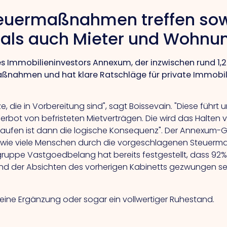
euermaßnahmen treffen sow
r als auch Mieter und Wohn
s Immobilieninvestors Annexum, der inzwischen rund 1,2 
ßnahmen und hat klare Ratschläge für private Immobili
e, die in Vorbereitung sind", sagt Boissevain.
"Diese
führt 
erbot von befristeten Mietverträgen.
Die
wird das Halten 
rkaufen ist dann die logische Konsequenz". Der Annexum-G
wie viele Menschen durch die vorgeschlagenen Steuerma
gruppe Vastgoedbelang hat bereits festgestellt, dass 92%
nd der Absichten des vorherigen Kabinetts gezwungen sein
 eine Ergänzung oder sogar ein vollwertiger Ruhestand.