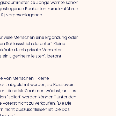
nungsbauminister De Jonge warnte schon
e gestiegenen Baukosten zurückzuführen
n Rij vorgeschlagenen
 für viele Menschen eine Ergänzung oder
Schlussstrich darunter". Kleine
erkäufe durch private Vermieter
 ein Eigenheim leisten", betont
e von Menschen - kleine
cht abgelehnt wurden, so Boissevain.
gegen diese Maßnahmen wächst, und es
en 'isoliert' werden können." Unter den
e vorerst nicht zu verkaufen.
"Die
Die
ern nicht auszuschließen ist.
Die
Das
halten."