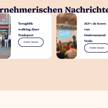
ernehmerischen Nachricht
Terugblik
ALV+: de koers
walking diner
van
Tradeport
Ondernemend
Venlo
mehr lesen
mehr lesen
Womit können wir 