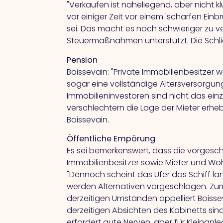
"Verkaufen ist naheliegend, aber nicht
vor einiger Zeit vor einem 'scharfen E
sei.
Das
macht es noch schwieriger zu v
Steuermaßnahmen unterstützt.
Die
Schl
Pension
Boissevain: "Private Immobilienbesitzer 
sogar eine vollständige Altersversorgun
Immobilieninvestoren sind nicht das ein
verschlechtern die Lage der Mieter erheb
Boissevain.
Öffentliche Empörung
Es sei bemerkenswert, dass die vorge
Immobilienbesitzer sowie Mieter und Wo
"Dennoch scheint das Ufer das Schiff 
werden Alternativen vorgeschlagen. Zum B
derzeitigen Umständen appelliert Boissev
derzeitigen Absichten des Kabinetts sind 
erfordert gute Nerven, aber für Kleinanl