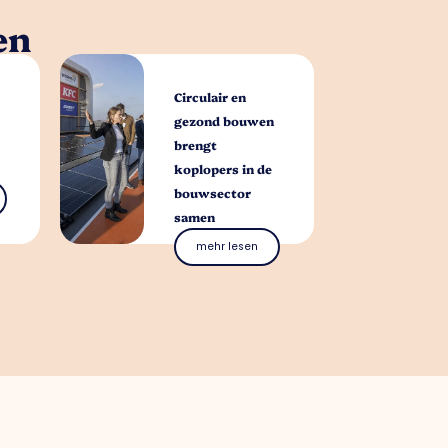
en
Circulair en
gezond bouwen
brengt
koplopers in de
bouwsector
samen
mehr lesen
Ihnen helfen?