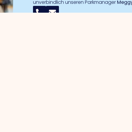
unverbindlich unseren Parkmanager
Meggy
 Unternehmer
Gewerbegebiete
erwaltung
Handelshafen
wortung
Handelshafen Süd
gische Projekte
Noorderpoort
ss Investment Zone (BIZ)
Vogelmiere