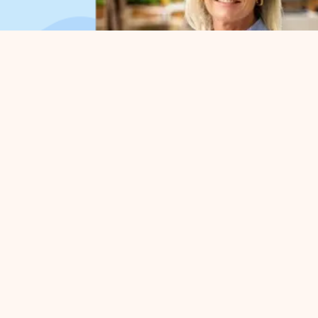
Organisation
Für
Über uns
Parkv
Arbeitsorganisation
Befür
Vorstand
Strate
Kollaborationen
Busine