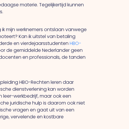
edaagse materie. Tegelijkertijd kunnen
s.
g ik mijn werknemers ontslaan vanwege
eert? Kan ik uitstel van betaling
 derde en vierdejaarsstudenten
HBO-
 Voor de gemiddelde Nederlander geen
docenten en professionals, de tanden
 opleiding HBO-Rechten leren daar
dische dienstverlening kan worden
n leer-werkbedrijf, maar ook een
ische juridische hulp is daarom ook niet
idische vragen en gaat uit van een
ige, vervelende en kostbare