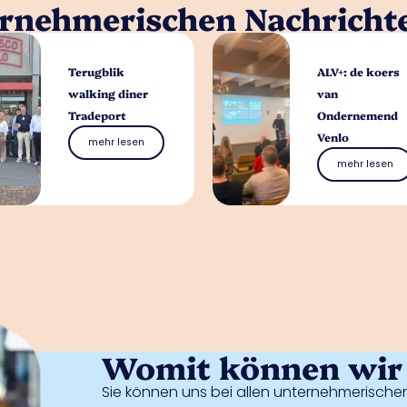
ernehmerischen Nachricht
Terugblik
ALV+: de koers
walking diner
van
Tradeport
Ondernemend
Venlo
mehr lesen
mehr lesen
Womit können wir 
Sie können uns bei allen unternehmerischen