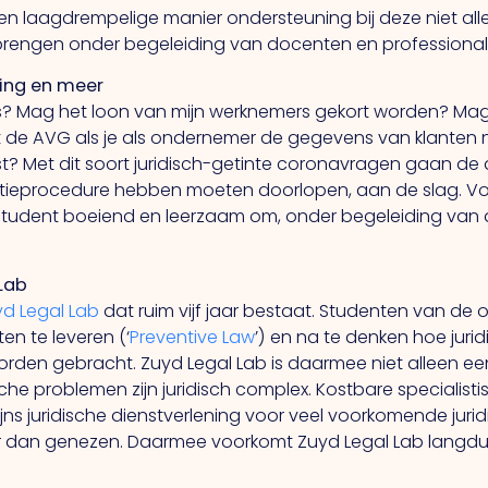
 een laagdrempelige manier ondersteuning bij deze niet all
k brengen onder begeleiding van docenten en professional
ling en meer
ers? Mag het loon van mijn werknemers gekort worden? Ma
de AVG als je als ondernemer de gegevens van klanten not
st? Met dit soort juridisch-getinte coronavragen gaan de
citatieprocedure hebben moeten doorlopen, aan de slag.
tudent boeiend en leerzaam om, onder begeleiding van 
Lab
yd Legal Lab
dat ruim vijf jaar bestaat. Studenten van de
en te leveren (‘
Preventive Law
’) en na te denken hoe juri
worden gebracht. Zuyd Legal Lab is daarmee niet alleen ee
dische problemen zijn juridisch complex. Kostbare specialist
elijns juridische dienstverlening voor veel voorkomende jur
r dan genezen. Daarmee voorkomt Zuyd Legal Lab langdur