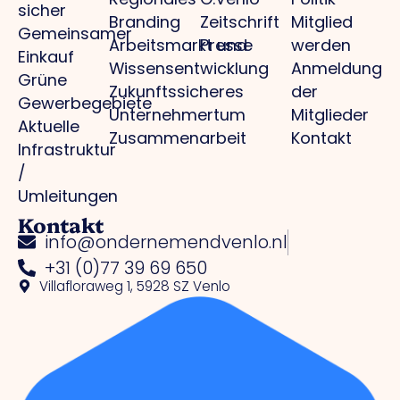
sicher
Branding
Zeitschrift
Mitglied
Gemeinsamer
Arbeitsmarkt und
Presse
werden
Einkauf
Wissensentwicklung
Anmeldung
Grüne
Zukunftssicheres
der
Gewerbegebiete
Unternehmertum
Mitglieder
Aktuelle
Zusammenarbeit
Kontakt
Infrastruktur
/
Umleitungen
Kontakt
info@ondernemendvenlo.nl
+31 (0)77 39 69 650
Villafloraweg 1, 5928 SZ Venlo