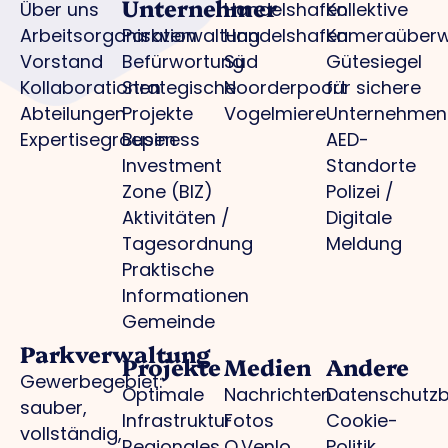
Unternehmer
Über uns
Handelshafen
Kollektive
Arbeitsorganisation
Parkverwaltung
Handelshafen
Kameraüber
Vorstand
Befürwortung
Süd
Gütesiegel
Kollaborationen
Strategische
Noorderpoort
für sichere
Abteilungen
Projekte
Vogelmiere
Unternehmen
Expertisegroepen
Business
AED-
Investment
Standorte
Zone (BIZ)
Polizei /
Aktivitäten /
Digitale
Tagesordnung
Meldung
Praktische
Informationen
Gemeinde
Parkverwaltung
Projekte
Medien
Andere
Gewerbegebiet:
Optimale
Nachrichten
Datenschutz
sauber,
Infrastruktur
Fotos
Cookie-
vollständig,
Regionales
O.Venlo
Politik