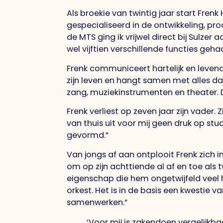
Als broekie van twintig jaar start Frenk
gespecialiseerd in de ontwikkeling, pro
de MTS ging ik vrijwel direct bij Sulzer 
wel vijftien verschillende functies geha
Frenk communiceert hartelijk en levendig.
zijn leven en hangt samen met alles dat 
zang, muziekinstrumenten en theater. 
Frenk verliest op zeven jaar zijn vader.
van thuis uit voor mij geen druk op st
gevormd.”
Van jongs af aan ontplooit Frenk zich i
om op zijn achttiende al af en toe als 
eigenschap die hem ongetwijfeld veel h
orkest. Het is in de basis een kwestie
samenwerken.”
‘Voor mij is zakendoen vergelijkb