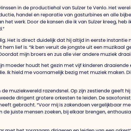
 Hinssen in de productiehal van Sulzer te Venlo. Het werel
ductie, handel en reparatie van gasturbines en alle bijb
aan het werk. Door de kansen die ik van Sulzer kreeg, heb 
d.”
 Het is direct duidelijk dat hij altijd in eerste instantie
hem lief is. “Ik ben veruit de jongste uit een muzikaal g
Doordat mijn broers en zus alle vier andere muziek dra
 Zijn moeder houdt het gezin met vijf kinderen draaiende en
udie. Ik hield me voornamelijk bezig met muziek maken.
n de muziekwereld razendsnel. Op zijn zestiende geeft hij 
tweede dirigent grotere orkesten te leiden. De saxofonis
eeft gebracht. “Voor mij is zakendoen vergelijkbaar met
 van de juiste mensen zoeken, bij elkaar brengen, enthou
aar met het zorgzaam dirigeren en leiden van een orkest