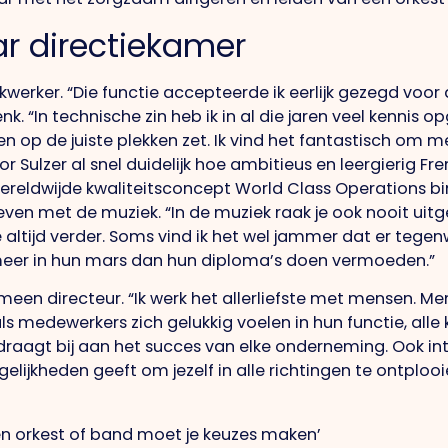
r directiekamer
 bankwerker. “Die functie accepteerde ik eerlijk gezegd vo
nk. “In technische zin heb ik in al die jaren veel kennis
sen op de juiste plekken zet. Ik vind het fantastisch om 
 Sulzer al snel duidelijk hoe ambitieus en leergierig Frenk
reldwijde kwaliteitsconcept World Class Operations b
leven met de muziek. “In de muziek raak je ook nooit uitg
e altijd verder. Soms vind ik het wel jammer dat er tege
eer in hun mars dan hun diploma’s doen vermoeden.”
gemeen directeur. “Ik werk het allerliefste met mensen. M
n als medewerkers zich gelukkig voelen in hun functie, all
raagt bij aan het succes van elke onderneming. Ook in
mogelijkheden geeft om jezelf in alle richtingen te ontplo
 een orkest of band moet je keuzes maken’