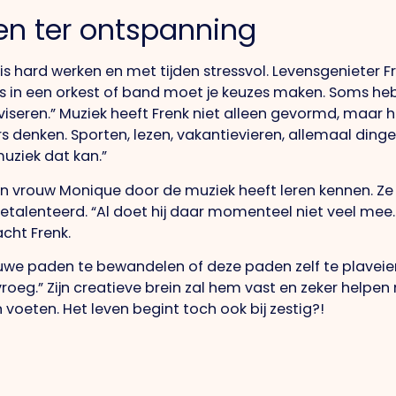
 en ter ontspanning
s hard werken en met tijden stressvol. Levensgenieter Fr
als in een orkest of band moet je keuzes maken. Soms he
iseren.” Muziek heeft Frenk niet alleen gevormd, maar he
rs denken. Sporten, lezen, vakantievieren, allemaal ding
uziek dat kan.”
zijn vrouw Monique door de muziek heeft leren kennen. Ze 
talenteerd. “Al doet hij daar momenteel niet veel mee. 
cht Frenk.
ieuwe paden te bewandelen of deze paden zelf te plavei
roeg.” Zijn creatieve brein zal hem vast en zeker helpen 
 voeten. Het leven begint toch ook bij zestig?!