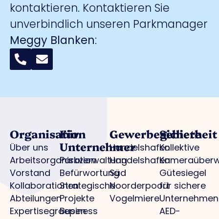
kontaktieren. Kontaktieren Sie
unverbindlich unseren Parkmanager
Meggy Blanken
:
Organisation
Für
Gewerbegebiete
Sicherheit
Unternehmer
Über uns
Handelshafen
Kollektive
Arbeitsorganisation
Parkverwaltung
Handelshafen
Kameraüber
Vorstand
Befürwortung
Süd
Gütesiegel
Kollaborationen
Strategische
Noorderpoort
für sichere
Abteilungen
Projekte
Vogelmiere
Unternehmen
Expertisegroepen
Business
AED-