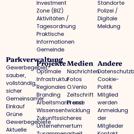
Investment
Standorte
Zone (BIZ)
Polizei /
Aktivitäten /
Digitale
Tagesordnung
Meldung
Praktische
Informationen
Gemeinde
Parkverwaltung
Projekte
Medien
Andere
Gewerbegebiet:
Optimale
Nachrichten
Datenschutz
sauber,
Infrastruktur
Fotos
Cookie-
vollständig,
Regionales
O.Venlo
Politik
sicher
Branding
Zeitschrift
Mitglied
Gemeinsamer
Arbeitsmarkt und
Presse
werden
Einkauf
Wissensentwicklung
Anmeldung
Grüne
Zukunftssicheres
der
Gewerbegebiete
Unternehmertum
Mitglieder
Aktuelle
Zusammenarbeit
Kontakt