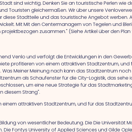
tadt sind wichtig. Denken Sie an touristische Perlen wie d
e und Touristen gleichermaßen.
Wir
über unsere Venloverwe
ür diese Stadtteile und das touristische Angebot werben.
ickelt.
Mit
Mit den Centermanagern von Tegelen und Bleri
 projektbezogen zusammen." (Siehe Artikel über den Plan 
mend Venlo und verfolgt die Entwicklungen in den Gewerb
ete profitieren von einem attraktiven Stadtzentrum, und 
g.
Was
Meiner Meinung nach kann das Stadtzentrum noch s
tzentrum als Schaufenster für die City-Logistik, das sehe i
hlossen, um eine neue Strategie für das Stadtmarketing
n diesem Strang".
n einem attraktiven Stadtzentrum, und für das Stadtzentr
er Bildung von wesentlicher Bedeutung.
Die
Die Universität 
 Die Fontys University of Applied Sciences und Gilde Op