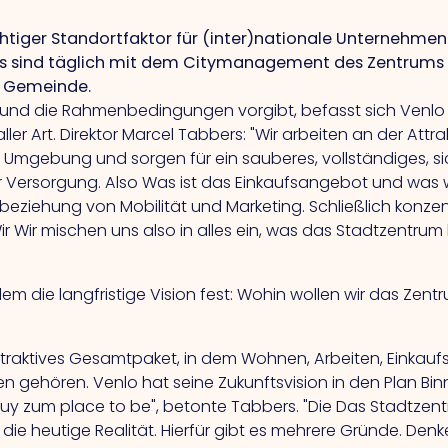
ichtiger Standortfaktor für (inter)nationale Unternehme
ners sind täglich mit dem Citymanagement des Zentrum
 Gemeinde.
k und die Rahmenbedingungen vorgibt, befasst sich Venlo 
r Art. Direktor Marcel Tabbers: "Wir arbeiten an der Attr
e Umgebung und sorgen für ein sauberes, vollständiges, s
r Versorgung.
Also
Was ist das Einkaufsangebot und was
beziehung von Mobilität und Marketing. Schließlich konzen
ir
Wir mischen uns also in alles ein, was das Stadtzentrum 
lem die langfristige Vision fest: Wohin wollen wir das Zen
traktives Gesamtpaket, in dem Wohnen, Arbeiten, Einkaufse
len gehören. Venlo hat seine Zukunftsvision in den Plan 
 buy zum place to be", betonte Tabbers.
"Die
Das Stadtzent
r die heutige Realität. Hierfür gibt es mehrere Gründe. Den