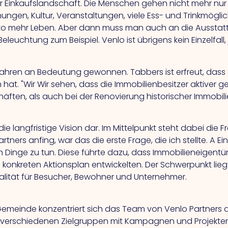
 Einkaufslandschaft. Die Menschen gehen nicht mehr nur z
ngen, Kultur, Veranstaltungen, viele Ess- und Trinkmöglic
sto mehr Leben. Aber dann muss man auch an die Ausstat
leuchtung zum Beispiel. Venlo ist übrigens kein Einzelfall,
hren an Bedeutung gewonnen. Tabbers ist erfreut, dass 
 hat.
"Wir
Wir sehen, dass die Immobilienbesitzer aktiver 
ten, als auch bei der Renovierung historischer Immobili
die langfristige Vision dar. Im Mittelpunkt steht dabei die 
rtners anfing, war das die erste Frage, die ich stellte.
A
Ei
n Dinge zu tun.
Diese
führte dazu, dass Immobilieneigent
 konkreten Aktionsplan entwickelten. Der Schwerpunkt lie
alität für Besucher, Bewohner und Unternehmer.
einde konzentriert sich das Team von Venlo Partners au
verschiedenen Zielgruppen mit Kampagnen und Projekte