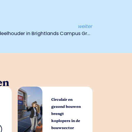
weiter
BASF Vegetable Seeds aandeelhouder in Brightlands Campus Greenport Venlo
en
Circulair en
gezond bouwen
brengt
koplopers in de
bouwsector