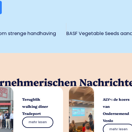
 om strenge handhaving
ernehmerischen Nachricht
Terugblik
ALV+: de koers
walking diner
van
Tradeport
Ondernemend
Venlo
mehr lesen
mehr lesen