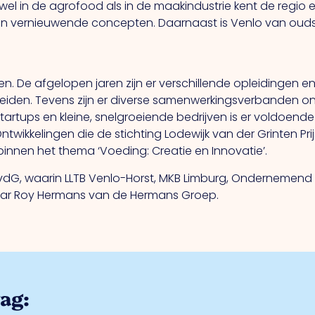
owel in de agrofood als in de maakindustrie kent de regi
n vernieuwende concepten. Daarnaast is Venlo van oudshe
toren. De afgelopen jaren zijn er verschillende opleidingen
tbreiden. Tevens zijn er diverse samenwerkingsverbanden 
tartups en kleine, snelgroeiende bedrijven is er voldoen
ntwikkelingen die de stichting Lodewijk van der Grinten Pr
nnen het thema ‘Voeding: Creatie en Innovatie’.
ting LvdG, waarin LLTB Venlo-Horst, MKB Limburg, Ondernem
aa
r Roy Hermans van de Hermans Groep.
rag: