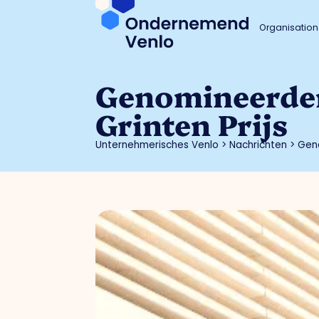
Organisation
Genomineerden
Grinten Prijs
Unternehmerisches Venlo
>
Nachrichten
>
Geno