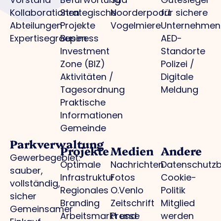
Kollaborationen
Strategische
Noorderpoort
für sichere
Abteilungen
Projekte
Vogelmiere
Unternehmen
Expertisegroepen
Business
AED-
Investment
Standorte
Zone (BIZ)
Polizei /
Aktivitäten /
Digitale
Tagesordnung
Meldung
Praktische
Informationen
Gemeinde
Parkverwaltung
Projekte
Medien
Andere
Gewerbegebiet:
Optimale
Nachrichten
Datenschutz
sauber,
Infrastruktur
Fotos
Cookie-
vollständig,
Regionales
O.Venlo
Politik
sicher
Branding
Zeitschrift
Mitglied
Gemeinsamer
Arbeitsmarkt und
Presse
werden