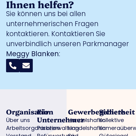
Ihnen helfen?
Sie können uns bei allen
unternehmerischen Fragen
kontaktieren. Kontaktieren Sie
unverbindlich unseren Parkmanager
Meggy Blanken
:
Organisation
Für
Gewerbegebiete
Sicherheit
Unternehmer
Über uns
Handelshafen
Kollektive
Arbeitsorganisation
Parkverwaltung
Handelshafen
Kameraüber
Vorstand
Befürwortung
Süd
Gütesiegel